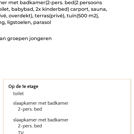
kamer met badkamer(2-pers. bed(2 persoons
toilet, babybad, 2x kinderbed) carport, sauna,
é, overdekt), terras(privé), tuin(500 m2),
g, ligstoelen, parasol
aan groepen jongeren
Op de 1e etage
toilet
slaapkamer met badkamer
2-pers. bed
slaapkamer met badkamer
2-pers. bed
TV