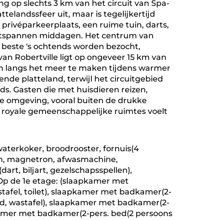
g op slechts 3 km van het circuit van Spa-
elandssfeer uit, maar is tegelijkertijd
, privéparkeerplaats, een ruime tuin, darts,
 ontspannen middagen. Het centrum van
 beste 's ochtends worden bezocht,
an Robertville ligt op ongeveer 15 km van
n langs het meer te maken tijdens warmer
nde platteland, terwijl het circuitgebied
s. Gasten die met huisdieren reizen,
ke omgeving, vooral buiten de drukke
e royale gemeenschappelijke ruimtes voelt
aterkoker, broodrooster, fornuis(4
ven, magnetron, afwasmachine,
dart, biljart, gezelschapsspellen),
Op de 1e etage: (slaapkamer met
tafel, toilet), slaapkamer met badkamer(2-
bad, wastafel), slaapkamer met badkamer(2-
apkamer met badkamer(2-pers. bed(2 persoons