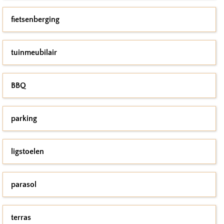
fietsenberging
tuinmeubilair
BBQ
parking
ligstoelen
parasol
terras