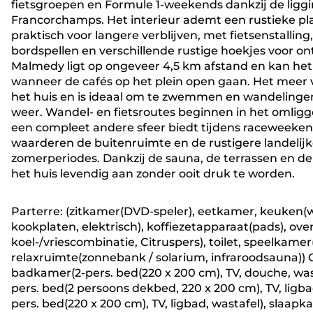
fietsgroepen en Formule 1-weekends dankzij de liggin
Francorchamps. Het interieur ademt een rustieke platt
praktisch voor langere verblijven, met fietsenstalling
bordspellen en verschillende rustige hoekjes voor
Malmedy ligt op ongeveer 4,5 km afstand en kan het
wanneer de cafés op het plein open gaan. Het meer v
het huis en is ideaal om te zwemmen en wandelinge
weer. Wandel- en fietsroutes beginnen in het omligge
een compleet andere sfeer biedt tijdens raceweekend
waarderen de buitenruimte en de rustigere landelij
zomerperiodes. Dankzij de sauna, de terrassen en d
het huis levendig aan zonder ooit druk te worden.
Parterre: (zitkamer(DVD-speler), eetkamer, keuken(w
kookplaten, elektrisch), koffiezetapparaat(pads), o
koel-/vriescombinatie, Citruspers), toilet, speelkamer(
relaxruimte(zonnebank / solarium, infraroodsauna)) 
badkamer(2-pers. bed(220 x 200 cm), TV, douche, was
pers. bed(2 persoons dekbed, 220 x 200 cm), TV, lig
pers. bed(220 x 200 cm), TV, ligbad, wastafel), sla