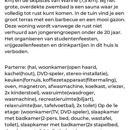
km) en de skipistes van Wanne (7,5 km). Bij het
grote, overdekte zwembad is een sauna waar je
volledig tot rust kunt komen. In de tuin vind je een
groot terras met een barbecue en een mooi gazon.
Deze woning wordt vanwege de rust niet
verhuurd aan jongerengroepen onder de 20 jaar.
Het organiseren van studentenfeesten,
vrijgezellenfeesten en drinkpartijen in dit huis is
verboden.
Parterre: (hal, woonkamer(open haard,
kachel(hout), DVD-speler, stereo-installatie),
keuken(fornuis, koffiezetapparaat(filtermaling),
oven, magnetron, afwasmachine, koelkast, vriezer,
2x kinderstoel), wasruimte(wasdroger,
wasmachine), recreatieruimte(biljart),
relaxruimte(bar, tafelvoetbal), 2x toilet) Op de 1e
etage: (woonkamer(TV, DVD-speler), slaapkamer
met badkamer(2-pers. bed, douche, wastafel,
toilet), slaapkamer met badkamer(2x stapelbed,