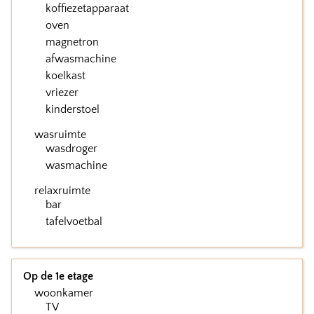
koffiezetapparaat
oven
magnetron
afwasmachine
koelkast
vriezer
kinderstoel
wasruimte
wasdroger
wasmachine
relaxruimte
bar
tafelvoetbal
Op de 1e etage
woonkamer
TV