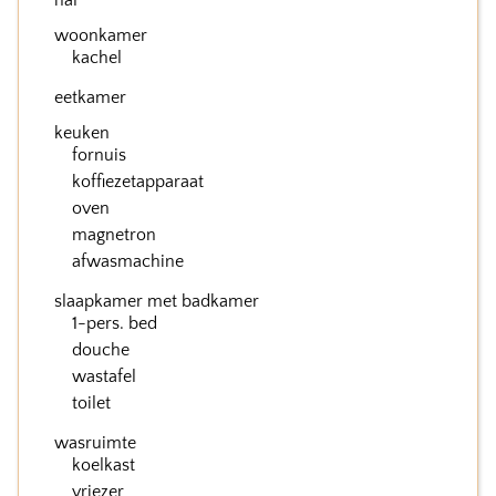
hal
woonkamer
kachel
eetkamer
keuken
fornuis
koffiezetapparaat
oven
magnetron
afwasmachine
slaapkamer met badkamer
1-pers. bed
douche
wastafel
toilet
wasruimte
koelkast
vriezer