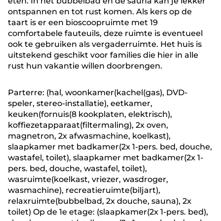
eten. In het bubbelbad en de sauna kan je lekker
ontspannen en tot rust komen. Als kers op de
taart is er een bioscoopruimte met 19
comfortabele fauteuils, deze ruimte is eventueel
ook te gebruiken als vergaderruimte. Het huis is
uitstekend geschikt voor families die hier in alle
rust hun vakantie willen doorbrengen.
Parterre: (hal, woonkamer(kachel(gas), DVD-
speler, stereo-installatie), eetkamer,
keuken(fornuis(8 kookplaten, elektrisch),
koffiezetapparaat(filtermaling), 2x oven,
magnetron, 2x afwasmachine, koelkast),
slaapkamer met badkamer(2x 1-pers. bed, douche,
wastafel, toilet), slaapkamer met badkamer(2x 1-
pers. bed, douche, wastafel, toilet),
wasruimte(koelkast, vriezer, wasdroger,
wasmachine), recreatieruimte(biljart),
relaxruimte(bubbelbad, 2x douche, sauna), 2x
toilet) Op de 1e etage: (slaapkamer(2x 1-pers. bed),