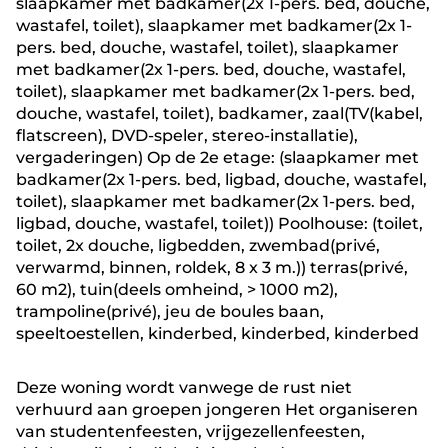
slaapkamer met badkamer(2x 1-pers. bed, douche,
wastafel, toilet), slaapkamer met badkamer(2x 1-
pers. bed, douche, wastafel, toilet), slaapkamer
met badkamer(2x 1-pers. bed, douche, wastafel,
toilet), slaapkamer met badkamer(2x 1-pers. bed,
douche, wastafel, toilet), badkamer, zaal(TV(kabel,
flatscreen), DVD-speler, stereo-installatie),
vergaderingen) Op de 2e etage: (slaapkamer met
badkamer(2x 1-pers. bed, ligbad, douche, wastafel,
toilet), slaapkamer met badkamer(2x 1-pers. bed,
ligbad, douche, wastafel, toilet)) Poolhouse: (toilet,
toilet, 2x douche, ligbedden, zwembad(privé,
verwarmd, binnen, roldek, 8 x 3 m.)) terras(privé,
60 m2), tuin(deels omheind, > 1000 m2),
trampoline(privé), jeu de boules baan,
speeltoestellen, kinderbed, kinderbed, kinderbed
Deze woning wordt vanwege de rust niet
verhuurd aan groepen jongeren Het organiseren
van studentenfeesten, vrijgezellenfeesten,