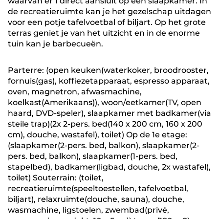
waarvan er 1 direct aansluit op een slaapkamer. In
de recreatieruimte kan je het gezelschap uitdagen
voor een potje tafelvoetbal of biljart. Op het grote
terras geniet je van het uitzicht en in de enorme
tuin kan je barbecueën.
Parterre: (open keuken(waterkoker, broodrooster,
fornuis(gas), koffiezetapparaat, espresso apparaat,
oven, magnetron, afwasmachine,
koelkast(Amerikaans)), woon/eetkamer(TV, open
haard, DVD-speler), slaapkamer met badkamer(via
steile trap)(2x 2-pers. bed(140 x 200 cm, 160 x 200
cm), douche, wastafel), toilet) Op de 1e etage:
(slaapkamer(2-pers. bed, balkon), slaapkamer(2-
pers. bed, balkon), slaapkamer(1-pers. bed,
stapelbed), badkamer(ligbad, douche, 2x wastafel),
toilet) Souterrain: (toilet,
recreatieruimte(speeltoestellen, tafelvoetbal,
biljart), relaxruimte(douche, sauna), douche,
wasmachine, ligstoelen, zwembad(privé,