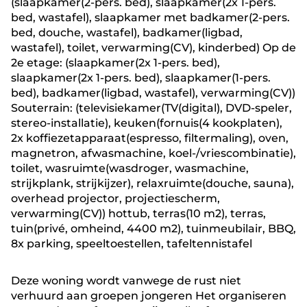
(slaapkamer(2-pers. bed), slaapkamer(2x 1-pers.
bed, wastafel), slaapkamer met badkamer(2-pers.
bed, douche, wastafel), badkamer(ligbad,
wastafel), toilet, verwarming(CV), kinderbed) Op de
2e etage: (slaapkamer(2x 1-pers. bed),
slaapkamer(2x 1-pers. bed), slaapkamer(1-pers.
bed), badkamer(ligbad, wastafel), verwarming(CV))
Souterrain: (televisiekamer(TV(digital), DVD-speler,
stereo-installatie), keuken(fornuis(4 kookplaten),
2x koffiezetapparaat(espresso, filtermaling), oven,
magnetron, afwasmachine, koel-/vriescombinatie),
toilet, wasruimte(wasdroger, wasmachine,
strijkplank, strijkijzer), relaxruimte(douche, sauna),
overhead projector, projectiescherm,
verwarming(CV)) hottub, terras(10 m2), terras,
tuin(privé, omheind, 4400 m2), tuinmeubilair, BBQ,
8x parking, speeltoestellen, tafeltennistafel
Deze woning wordt vanwege de rust niet
verhuurd aan groepen jongeren Het organiseren