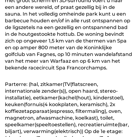
met groot scherm en 3D-surround voert u naar
een andere wereld, of praat gezellig bij in de
sauna. In het volledig omheinde park kunt u een
barbecue houden en/of in alle rust ontspannen op
de ligszetels na een gezellig en ontspannend bad
in de houtgestookte hottub. De woning bevindt
zich op ongeveer 1,5 km van de thermen van Spa
en op amper 800 meter van de Koninklijke
golfclub van Fagnes, op 10 minuten wandelafstand
van het meer van Warfaaz en op 6 km van het
bekende racecircuit Spa Francorchamps.
Parterre: (hal, zitkamer(TV(flatscreen,
internationale zender(s)), open haard, stereo-
installatie), eetkamer(kachel(hout), kinderstoel),
keuken(fornuis(4 kookplaten, keramisch), 2x
koffiezetapparaat(espresso, filtermaling), oven,
magnetron, afwasmachine, koelkast), toilet,
speelkamer(speeltoestellen), recreatieruimte(bar,
biljart), verwarming(elektrisch)) Op de 1e etage: