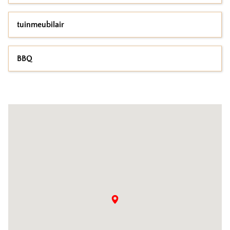
tuinmeubilair
BBQ