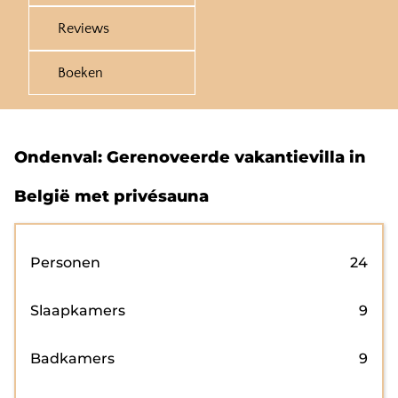
Reviews
Boeken
Ondenval: Gerenoveerde vakantievilla in
België met privésauna
Personen
24
Slaapkamers
9
Badkamers
9