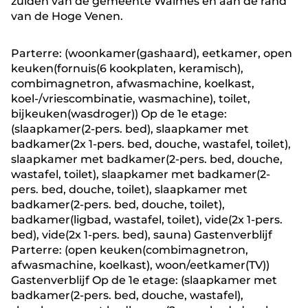
zuiden van de gemeente Waimes en aan de rand
van de Hoge Venen.
Parterre: (woonkamer(gashaard), eetkamer, open
keuken(fornuis(6 kookplaten, keramisch),
combimagnetron, afwasmachine, koelkast,
koel-/vriescombinatie, wasmachine), toilet,
bijkeuken(wasdroger)) Op de 1e etage:
(slaapkamer(2-pers. bed), slaapkamer met
badkamer(2x 1-pers. bed, douche, wastafel, toilet),
slaapkamer met badkamer(2-pers. bed, douche,
wastafel, toilet), slaapkamer met badkamer(2-
pers. bed, douche, toilet), slaapkamer met
badkamer(2-pers. bed, douche, toilet),
badkamer(ligbad, wastafel, toilet), vide(2x 1-pers.
bed), vide(2x 1-pers. bed), sauna) Gastenverblijf
Parterre: (open keuken(combimagnetron,
afwasmachine, koelkast), woon/eetkamer(TV))
Gastenverblijf Op de 1e etage: (slaapkamer met
badkamer(2-pers. bed, douche, wastafel),