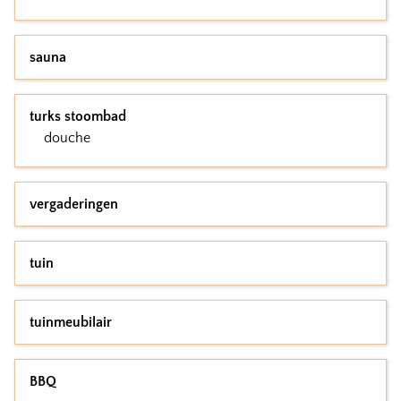
sauna
turks stoombad
douche
vergaderingen
tuin
tuinmeubilair
BBQ