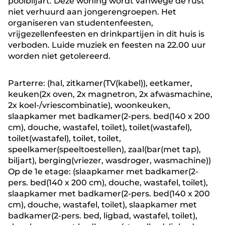
poolbiljart. Deze woning wordt vanwege de rust
niet verhuurd aan jongerengroepen. Het
organiseren van studentenfeesten,
vrijgezellenfeesten en drinkpartijen in dit huis is
verboden. Luide muziek en feesten na 22.00 uur
worden niet getolereerd.
Parterre: (hal, zitkamer(TV(kabel)), eetkamer,
keuken(2x oven, 2x magnetron, 2x afwasmachine,
2x koel-/vriescombinatie), woonkeuken,
slaapkamer met badkamer(2-pers. bed(140 x 200
cm), douche, wastafel, toilet), toilet(wastafel),
toilet(wastafel), toilet, toilet,
speelkamer(speeltoestellen), zaal(bar(met tap),
biljart), berging(vriezer, wasdroger, wasmachine))
Op de 1e etage: (slaapkamer met badkamer(2-
pers. bed(140 x 200 cm), douche, wastafel, toilet),
slaapkamer met badkamer(2-pers. bed(140 x 200
cm), douche, wastafel, toilet), slaapkamer met
badkamer(2-pers. bed, ligbad, wastafel, toilet),