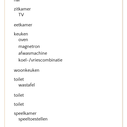
hal
zitkamer
TV
eetkamer
keuken
oven
magnetron
afwasmachine
koel-/vriescombinatie
woonkeuken
toilet
wastafel
toilet
toilet
speelkamer
speeltoestellen