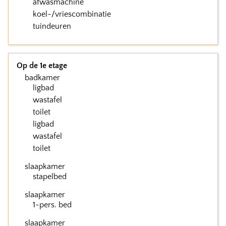
afwasmachine
koel-/vriescombinatie
tuindeuren
Op de 1e etage
badkamer
ligbad
wastafel
toilet
ligbad
wastafel
toilet
slaapkamer
stapelbed
slaapkamer
1-pers. bed
slaapkamer