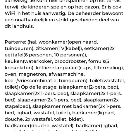
aanwezig. Je kunt hier ontspannen op het terras,
terwijl de kinderen spelen op het gazon. Er is ook
WiFi in het huis aanwezig. De beheerder bewoont
een onafhankelijk en strikt gescheiden deel van
dit landhuis.
Parterre: (hal, woonkamer(open haard,
tuindeuren), zitkamer(TV(kabel)), eetkamer(2x
eettafel(6 personen, 10 personen)),
keuken(waterkoker, broodrooster, fornuis(5
kookplaten), koffiezetapparaat(cups, filtermaling),
oven, magnetron, afwasmachine,
koel-/vriescombinatie, tuindeuren), toilet(wastafel,
toilet)) Op de 1e etage: (slaapkamer(2-pers. bed),
slaapkamer(2x 1-pers. bed), slaapkamer(2x 1-pers.
bed), slaapkamer(2x 1-pers. bed), slaapkamer(2x
stapelbed), slaapkamer met badkamer(2x 1-pers.
bed, ligbad, wastafel, toilet), badkamer(ligbad,
douche, 2x wastafel, toilet, bidet),
badkamer(douche, wastafel), badkamer(ligbad,