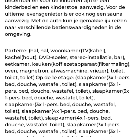
december en voor de kinderen zijn er een
kinderbed en een kinderstoel aanwezig. Voor de
ultieme levensgenieter is er ook nog een sauna
aanwezig. Met de auto kun je gemakkelijk reizen
naar verschillende bezienswaardigheden in de
omgeving.
Parterre: (hal, hal, woonkamer(TV(kabel),
kachel(hout), DVD-speler, stereo-installatie, bar),
eetkamer, keuken(koffiezetapparaat(filtermaling),
oven, magnetron, afwasmachine, vriezer), toilet,
toilet, toilet) Op de 1e etage: (slaapkamer(3x 1-pers.
bed, douche, wastafel, toilet), slaapkamer(3x 1-
pers. bed, douche, wastafel, toilet), slaapkamer(3x
1-pers. bed, douche, wastafel, toilet),
slaapkamer(3x 1-pers. bed, douche, wastafel,
toilet), slaapkamer(4x 1-pers. bed, douche,
wastafel, toilet), slaapkamer(4x 1-pers. bed,
douche, wastafel, toilet), slaapkamer(3x 1-pers.
bed, douche, wastafel, toilet), slaapkamer(3x 1-