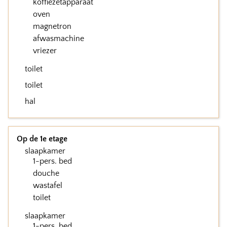
koffiezetapparaat
oven
magnetron
afwasmachine
vriezer
toilet
toilet
hal
Op de 1e etage
slaapkamer
1-pers. bed
douche
wastafel
toilet
slaapkamer
1-pers. bed