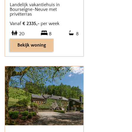
Landelijk vakantiehuis in
Bourseigne-Neuve met
privéterras
Vanaf
€
2335
,-
per week
20
8
8
Bekijk woning