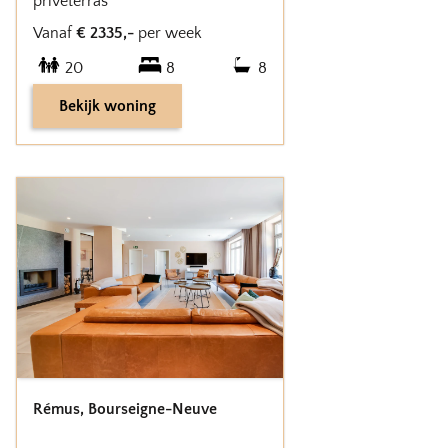
privéterras
Vanaf
€
2335
,-
per week
20
8
8
Bekijk woning
Rémus
,
Bourseigne-Neuve