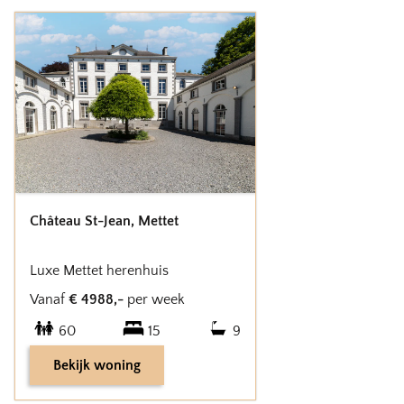
Château St-Jean
,
Mettet
Luxe Mettet herenhuis
Vanaf
€
4988
,-
per week
60
15
9
Bekijk woning