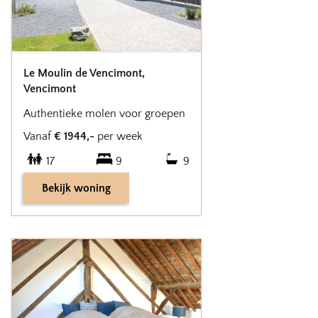
Le Moulin de Vencimont
,
Vencimont
Authentieke molen voor groepen
Vanaf
€
1944
,-
per week
17
9
9
Bekijk woning