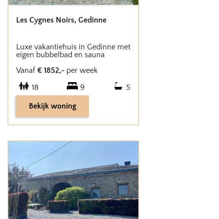
Les Cygnes Noirs
,
Gedinne
Luxe vakantiehuis in Gedinne met
eigen bubbelbad en sauna
Vanaf
€
1852
,-
per week
18
9
5
Bekijk woning