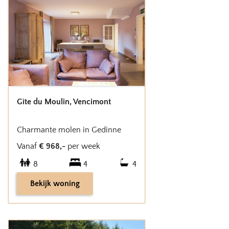
Gîte du Moulin
,
Vencimont
Charmante molen in Gedinne
Vanaf
€
968
,-
per week
8
4
4
Bekijk woning