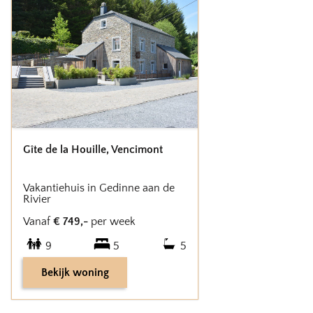
Gîte de la Houille
,
Vencimont
Vakantiehuis in Gedinne aan de
Rivier
Vanaf
€
749
,-
per week
9
5
5
Bekijk woning