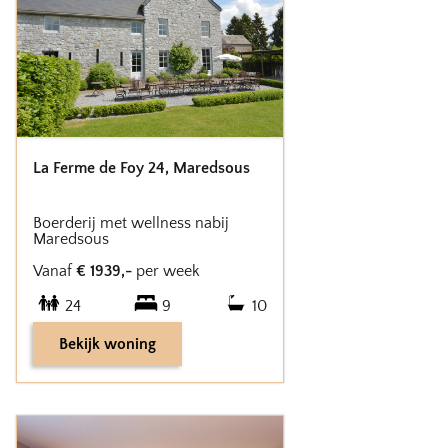
La Ferme de Foy 24
,
Maredsous
Boerderij met wellness nabij
Maredsous
Vanaf
€
1939
,-
per week
24
9
10
Bekijk woning