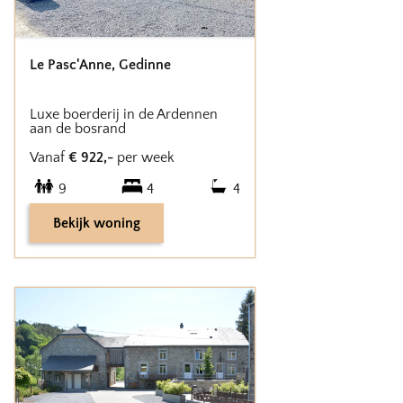
Le Pasc'Anne
,
Gedinne
Luxe boerderij in de Ardennen
aan de bosrand
Vanaf
€
922
,-
per week
9
4
4
Bekijk woning