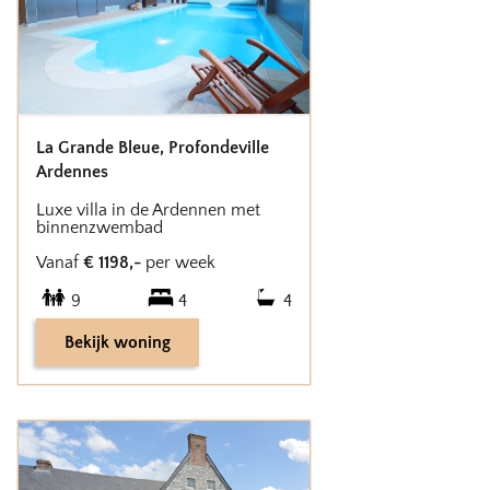
La Grande Bleue
,
Profondeville
Ardennes
Luxe villa in de Ardennen met
binnenzwembad
Vanaf
€
1198
,-
per week
9
4
4
Bekijk woning