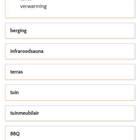
verwarming
berging
infraroodsauna
terras
tuin
tuinmeubilair
BBQ