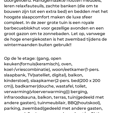
doorgevoerd. Handgemaakte houten meubels,
leren relaxfauteuils, zachte banken (die om te
bouwen zijn tot een extra bed) en bedden met het
hoogste slaapcomfort maken de luxe sfeer
compleet. In de zeer grote tuin is een royale
barbecueblokhut voor gezellige avonden en een
groot gazon om te zonnebaden. Let op, vanwege
de hoge energiekosten is het zwembad tijdens de
wintermaanden buiten gebruik!!
Op de 1e etage: (gang, open
keuken(fornuis(keramisch), oven,
koel-/vriescombinatie), woon/eetkamer(1-pers.
slaapbank, TV(satelliet, digital), balkon,
kinderstoel), slaapkamer(2-pers. bed(200 x 200
cm)), badkamer(douche, wastafel, toilet,
verwarming(vloerverwarming))) berging,
infraroodsauna, balkon, terras, tuin(gedeeld met
andere gasten), tuinmeubilair, BBQ(houtskool),
parking, zwembad(gedeeld met andere gasten,