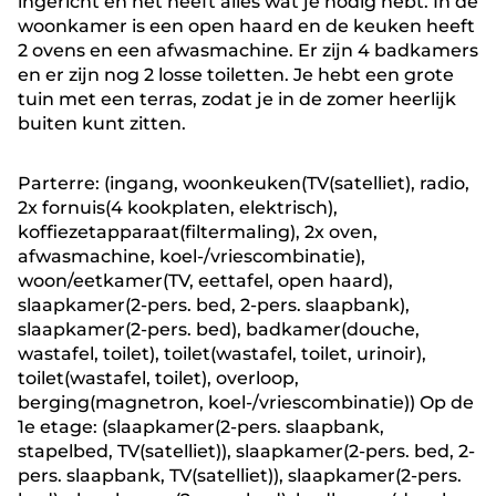
ingericht en het heeft alles wat je nodig hebt. In de
woonkamer is een open haard en de keuken heeft
2 ovens en een afwasmachine. Er zijn 4 badkamers
en er zijn nog 2 losse toiletten. Je hebt een grote
tuin met een terras, zodat je in de zomer heerlijk
buiten kunt zitten.
Parterre: (ingang, woonkeuken(TV(satelliet), radio,
2x fornuis(4 kookplaten, elektrisch),
koffiezetapparaat(filtermaling), 2x oven,
afwasmachine, koel-/vriescombinatie),
woon/eetkamer(TV, eettafel, open haard),
slaapkamer(2-pers. bed, 2-pers. slaapbank),
slaapkamer(2-pers. bed), badkamer(douche,
wastafel, toilet), toilet(wastafel, toilet, urinoir),
toilet(wastafel, toilet), overloop,
berging(magnetron, koel-/vriescombinatie)) Op de
1e etage: (slaapkamer(2-pers. slaapbank,
stapelbed, TV(satelliet)), slaapkamer(2-pers. bed, 2-
pers. slaapbank, TV(satelliet)), slaapkamer(2-pers.