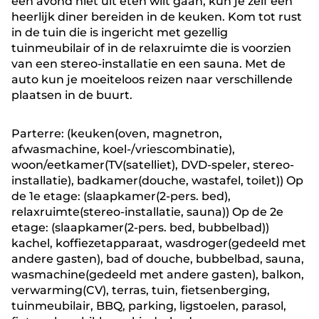
een avond niet uit eten wilt gaan, kun je zelf een
heerlijk diner bereiden in de keuken. Kom tot rust
in de tuin die is ingericht met gezellig
tuinmeubilair of in de relaxruimte die is voorzien
van een stereo-installatie en een sauna. Met de
auto kun je moeiteloos reizen naar verschillende
plaatsen in de buurt.
Parterre: (keuken(oven, magnetron,
afwasmachine, koel-/vriescombinatie),
woon/eetkamer(TV(satelliet), DVD-speler, stereo-
installatie), badkamer(douche, wastafel, toilet)) Op
de 1e etage: (slaapkamer(2-pers. bed),
relaxruimte(stereo-installatie, sauna)) Op de 2e
etage: (slaapkamer(2-pers. bed, bubbelbad))
kachel, koffiezetapparaat, wasdroger(gedeeld met
andere gasten), bad of douche, bubbelbad, sauna,
wasmachine(gedeeld met andere gasten), balkon,
verwarming(CV), terras, tuin, fietsenberging,
tuinmeubilair, BBQ, parking, ligstoelen, parasol,