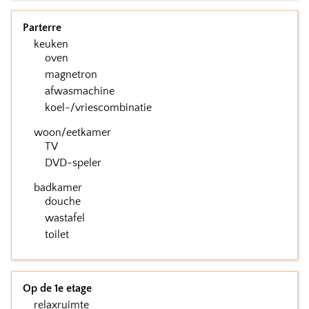
Parterre
keuken
oven
magnetron
afwasmachine
koel-/vriescombinatie
woon/eetkamer
TV
DVD-speler
badkamer
douche
wastafel
toilet
Op de 1e etage
relaxruimte