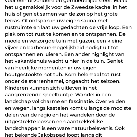
voor een bijzondere en gemoedelijke sfeer. Maak
het u gemakkelijk voor de Zweedse kachel in het
huis of geniet samen van de zon op het grote
terras. Of ontspan in uw eigen sauna met
rustruimte en laat uw gedachten de vrije loop. Een
plek om tot rust te komen en te ontspannen. De
mooie en verzorgde tuin met gazon, een kleine
vijver en barbecuemogelijkheid nodigt uit tot
ontspannen en luieren. Een ander highlight van
het vakantiehuis wacht u hier in de tuin. Geniet
van heerlijke momenten in uw eigen
houtgestookte hot tub. Kom helemaal tot rust
onder de sterrenhemel, ongeacht het seizoen.
Kinderen kunnen zich uitleven in het
aangrenzende speeltuintje. Wandel in een
landschap vol charme en fascinatie. Over velden
en wegen, langs kastelen komt u langs de mooiste
delen van de regio en het wandelen door de
uitgestrekte bossen een aantrekkelijke
landschappen is een ware natuurbelevenis. Ook
het bekende Jakobspad loopt langs dit