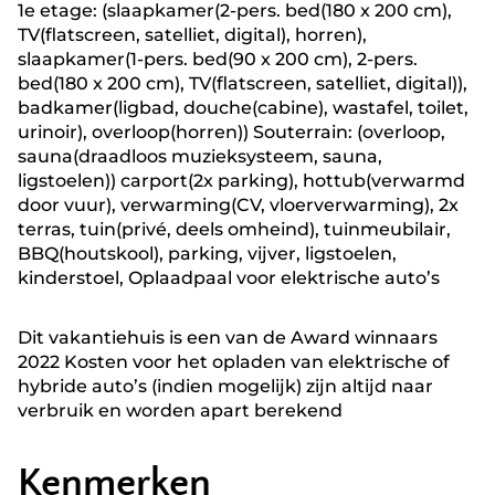
1e etage: (slaapkamer(2-pers. bed(180 x 200 cm),
TV(flatscreen, satelliet, digital), horren),
slaapkamer(1-pers. bed(90 x 200 cm), 2-pers.
bed(180 x 200 cm), TV(flatscreen, satelliet, digital)),
badkamer(ligbad, douche(cabine), wastafel, toilet,
urinoir), overloop(horren)) Souterrain: (overloop,
sauna(draadloos muzieksysteem, sauna,
ligstoelen)) carport(2x parking), hottub(verwarmd
door vuur), verwarming(CV, vloerverwarming), 2x
terras, tuin(privé, deels omheind), tuinmeubilair,
BBQ(houtskool), parking, vijver, ligstoelen,
kinderstoel, Oplaadpaal voor elektrische auto’s
Dit vakantiehuis is een van de Award winnaars
2022 Kosten voor het opladen van elektrische of
hybride auto’s (indien mogelijk) zijn altijd naar
verbruik en worden apart berekend
Kenmerken