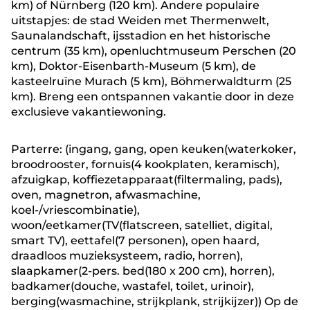
km) of Nürnberg (120 km). Andere populaire
uitstapjes: de stad Weiden met Thermenwelt,
Saunalandschaft, ijsstadion en het historische
centrum (35 km), openluchtmuseum Perschen (20
km), Doktor-Eisenbarth-Museum (5 km), de
kasteelruïne Murach (5 km), Böhmerwaldturm (25
km). Breng een ontspannen vakantie door in deze
exclusieve vakantiewoning.
Parterre: (ingang, gang, open keuken(waterkoker,
broodrooster, fornuis(4 kookplaten, keramisch),
afzuigkap, koffiezetapparaat(filtermaling, pads),
oven, magnetron, afwasmachine,
koel-/vriescombinatie),
woon/eetkamer(TV(flatscreen, satelliet, digital,
smart TV), eettafel(7 personen), open haard,
draadloos muzieksysteem, radio, horren),
slaapkamer(2-pers. bed(180 x 200 cm), horren),
badkamer(douche, wastafel, toilet, urinoir),
berging(wasmachine, strijkplank, strijkijzer)) Op de