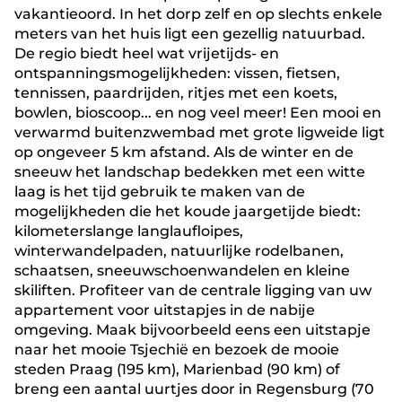
vakantieoord. In het dorp zelf en op slechts enkele
meters van het huis ligt een gezellig natuurbad.
De regio biedt heel wat vrijetijds- en
ontspanningsmogelijkheden: vissen, fietsen,
tennissen, paardrijden, ritjes met een koets,
bowlen, bioscoop... en nog veel meer! Een mooi en
verwarmd buitenzwembad met grote ligweide ligt
op ongeveer 5 km afstand. Als de winter en de
sneeuw het landschap bedekken met een witte
laag is het tijd gebruik te maken van de
mogelijkheden die het koude jaargetijde biedt:
kilometerslange langlaufloipes,
winterwandelpaden, natuurlijke rodelbanen,
schaatsen, sneeuwschoenwandelen en kleine
skiliften. Profiteer van de centrale ligging van uw
appartement voor uitstapjes in de nabije
omgeving. Maak bijvoorbeeld eens een uitstapje
naar het mooie Tsjechië en bezoek de mooie
steden Praag (195 km), Marienbad (90 km) of
breng een aantal uurtjes door in Regensburg (70