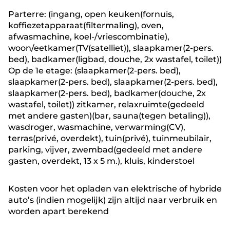
Parterre: (ingang, open keuken(fornuis,
koffiezetapparaat(filtermaling), oven,
afwasmachine, koel-/vriescombinatie),
woon/eetkamer(TV(satelliet)), slaapkamer(2-pers.
bed), badkamer(ligbad, douche, 2x wastafel, toilet))
Op de 1e etage: (slaapkamer(2-pers. bed),
slaapkamer(2-pers. bed), slaapkamer(2-pers. bed),
slaapkamer(2-pers. bed), badkamer(douche, 2x
wastafel, toilet)) zitkamer, relaxruimte(gedeeld
met andere gasten)(bar, sauna(tegen betaling)),
wasdroger, wasmachine, verwarming(CV),
terras(privé, overdekt), tuin(privé), tuinmeubilair,
parking, vijver, zwembad(gedeeld met andere
gasten, overdekt, 13 x 5 m.), kluis, kinderstoel
Kosten voor het opladen van elektrische of hybride
auto’s (indien mogelijk) zijn altijd naar verbruik en
worden apart berekend