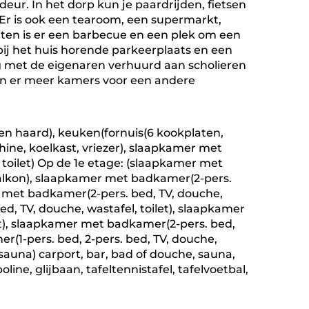
deur. In het dorp kun je paardrijden, fietsen
 Er is ook een tearoom, een supermarkt,
uiten is er een barbecue en een plek om een
bij het huis horende parkeerplaats en een
leg met de eigenaren verhuurd aan scholieren
jn er meer kamers voor een andere
n haard), keuken(fornuis(6 kookplaten,
ine, koelkast, vriezer), slaapkamer met
toilet) Op de 1e etage: (slaapkamer met
 balkon), slaapkamer met badkamer(2-pers.
er met badkamer(2-pers. bed, TV, douche,
d, TV, douche, wastafel, toilet), slaapkamer
et), slaapkamer met badkamer(2-pers. bed,
r(1-pers. bed, 2-pers. bed, TV, douche,
, sauna) carport, bar, bad of douche, sauna,
ine, glijbaan, tafeltennistafel, tafelvoetbal,