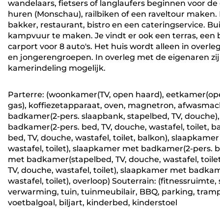
wandelaars, fietsers of langlaufers beginnen voor de 
huren (Monschau), railbiken of een raveltour maken.
bakker, restaurant, bistro en een cateringservice. B
kampvuur te maken. Je vindt er ook een terras, een 
carport voor 8 auto's. Het huis wordt alleen in over
en jongerengroepen. In overleg met de eigenaren zi
kamerindeling mogelijk.
Parterre: (woonkamer(TV, open haard), eetkamer(ope
gas), koffiezetapparaat, oven, magnetron, afwasmach
badkamer(2-pers. slaapbank, stapelbed, TV, douche), 
badkamer(2-pers. bed, TV, douche, wastafel, toilet,
bed, TV, douche, wastafel, toilet, balkon), slaapkam
wastafel, toilet), slaapkamer met badkamer(2-pers. be
met badkamer(stapelbed, TV, douche, wastafel, toil
TV, douche, wastafel, toilet), slaapkamer met badkame
wastafel, toilet), overloop) Souterrain: (fitnessruimte
verwarming, tuin, tuinmeubilair, BBQ, parking, trampol
voetbalgoal, biljart, kinderbed, kinderstoel