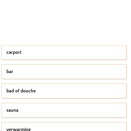
carport
bar
bad of douche
sauna
verwarming