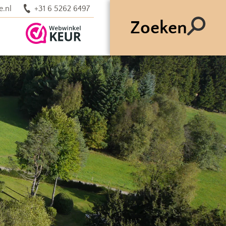
e.nl
+31 6 5262 6497
Zoeken