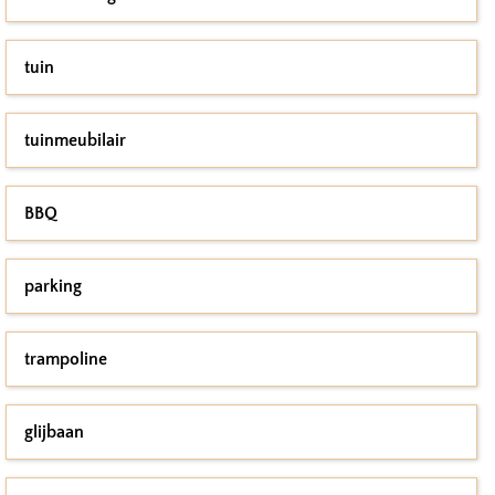
tuin
tuinmeubilair
BBQ
parking
trampoline
glijbaan