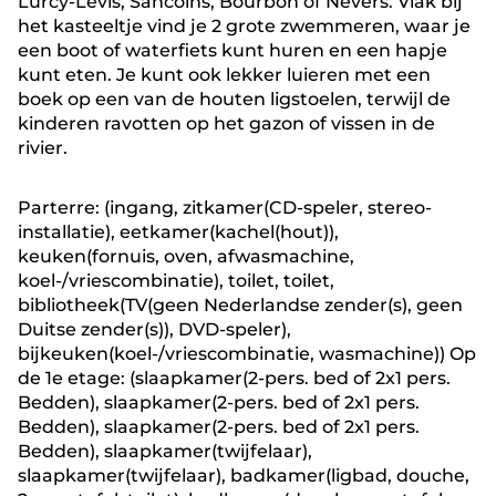
Lurcy-Levis, Sancoins, Bourbon of Nevers. Vlak bij
het kasteeltje vind je 2 grote zwemmeren, waar je
een boot of waterfiets kunt huren en een hapje
kunt eten. Je kunt ook lekker luieren met een
boek op een van de houten ligstoelen, terwijl de
kinderen ravotten op het gazon of vissen in de
rivier.
Parterre: (ingang, zitkamer(CD-speler, stereo-
installatie), eetkamer(kachel(hout)),
keuken(fornuis, oven, afwasmachine,
koel-/vriescombinatie), toilet, toilet,
bibliotheek(TV(geen Nederlandse zender(s), geen
Duitse zender(s)), DVD-speler),
bijkeuken(koel-/vriescombinatie, wasmachine)) Op
de 1e etage: (slaapkamer(2-pers. bed of 2x1 pers.
Bedden), slaapkamer(2-pers. bed of 2x1 pers.
Bedden), slaapkamer(2-pers. bed of 2x1 pers.
Bedden), slaapkamer(twijfelaar),
slaapkamer(twijfelaar), badkamer(ligbad, douche,