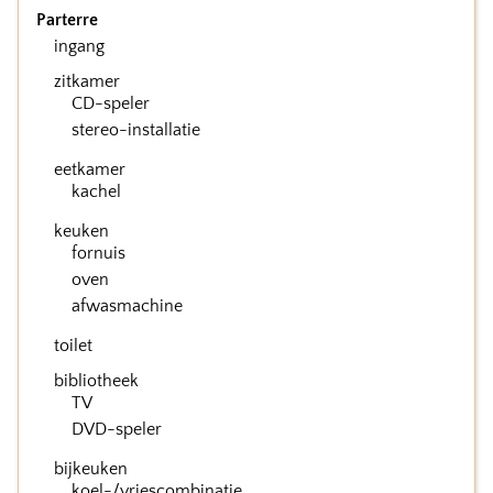
Parterre
ingang
zitkamer
CD-speler
stereo-installatie
eetkamer
kachel
keuken
fornuis
oven
afwasmachine
toilet
bibliotheek
TV
DVD-speler
bijkeuken
koel-/vriescombinatie