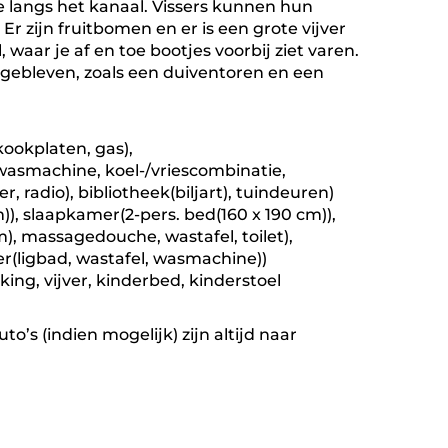
te langs het kanaal. Vissers kunnen hun
Er zijn fruitbomen en er is een grote vijver
 waar je af en toe bootjes voorbij ziet varen.
 gebleven, zoals een duiventoren en een
kookplaten, gas),
fwasmachine, koel-/vriescombinatie,
 radio), bibliotheek(biljart), tuindeuren)
)), slaapkamer(2-pers. bed(160 x 190 cm)),
, massagedouche, wastafel, toilet),
r(ligbad, wastafel, wasmachine))
king, vijver, kinderbed, kinderstoel
o’s (indien mogelijk) zijn altijd naar