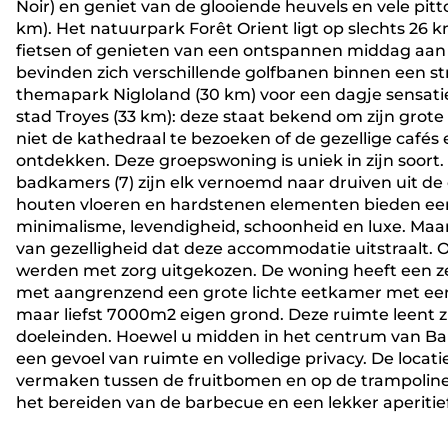
Noir) en geniet van de glooiende heuvels en vele pitt
km). Het natuurpark Forêt Orient ligt op slechts 26 k
fietsen of genieten van een ontspannen middag aan h
bevinden zich verschillende golfbanen binnen een st
themapark Nigloland (30 km) voor een dagje sensati
stad Troyes (33 km): deze staat bekend om zijn grote
niet de kathedraal te bezoeken of de gezellige cafés 
ontdekken. Deze groepswoning is uniek in zijn soort.
badkamers (7) zijn elk vernoemd naar druiven uit d
houten vloeren en hardstenen elementen bieden een 
minimalisme, levendigheid, schoonheid en luxe. Ma
van gezelligheid dat deze accommodatie uitstraalt. O
werden met zorg uitgekozen. De woning heeft een ze
met aangrenzend een grote lichte eetkamer met een
maar liefst 7000m2 eigen grond. Deze ruimte leent 
doeleinden. Hoewel u midden in het centrum van Bar-s
een gevoel van ruimte en volledige privacy. De locati
vermaken tussen de fruitbomen en op de trampoline, 
het bereiden van de barbecue en een lekker aperitief