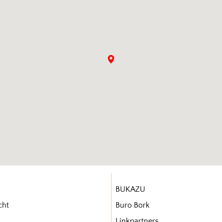
BUKAZU
cht
Buro Bork
Linkpartners