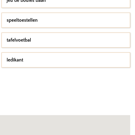
jeu de boules baan
speeltoestellen
tafelvoetbal
ledikant