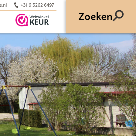
e.nl
+31 6 5262 6497
Zoeken