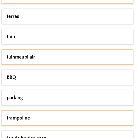
terras
tuin
tuinmeubilair
BBQ
parking
trampoline