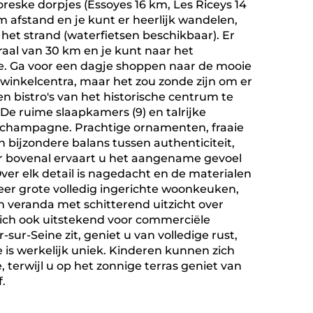
oreske dorpjes (Essoyes 16 km, Les Riceys 14
m afstand en je kunt er heerlijk wandelen,
et strand (waterfietsen beschikbaar). Er
raal van 30 km en je kunt naar het
e. Ga voor een dagje shoppen naar de mooie
 winkelcentra, maar het zou zonde zijn om er
en bistro's van het historische centrum te
 De ruime slaapkamers (9) en talrijke
e champagne. Prachtige ornamenten, fraaie
bijzondere balans tussen authenticiteit,
ar bovenal ervaart u het aangename gevoel
ver elk detail is nagedacht en de materialen
er grote volledig ingerichte woonkeuken,
 veranda met schitterend uitzicht over
zich ook uitstekend voor commerciële
ur-Seine zit, geniet u van volledige rust,
e is werkelijk uniek. Kinderen kunnen zich
terwijl u op het zonnige terras geniet van
.