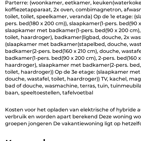
Parterre: (woonkamer, eetkamer, keuken(waterkoker,
koffiezetapparaat, 2x oven, combimagnetron, afwasm
toilet, toilet, speelkamer, veranda) Op de 1e etage: (
pers. bed(180 x 200 cm)), slaapkamer(1-pers. bed(90 
slaapkamer met badkamer(1-pers. bed(90 x 200 cm), 1
toilet, haardroger), badkamer(ligbad, douche, 2x wast
(slaapkamer met badkamer(stapelbed, douche, wastaf
badkamer(2-pers. bed(160 x 210 cm), douche, wastafel
badkamer(1-pers. bed(90 x 200 cm), 2-pers. bed(160 x 
haardroger), slaapkamer met badkamer(2-pers. bed, 
toilet, haardroger)) Op de 3e etage: (slaapkamer me
douche, wastafel, toilet, haardroger)) TV, kachel, ma
bad of douche, wasmachine, terras, tuin, tuinmeubila
baan, speeltoestellen, tafelvoetbal
Kosten voor het opladen van elektrische of hybride aut
verbruik en worden apart berekend Deze woning wo
groepen jongeren De vakantiewoning ligt op hetzelfd