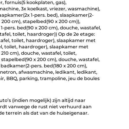
 fornuis(5 kookplaten, gas),
achine, 3x koelkast, vriezer, wasmachine),
slaapkamer(2x 1-pers. bed), slaapkamer(2-
x 200 cm), stapelbed(90 x 200 cm)),
-pers. bed(90 x 200 cm), douche, wastafel,
afel, toilet, haardroger)) Op de 2e etage:
el, toilet, haardroger), slaapkamer met
, toilet, haardroger), slaapkamer met
210 cm), douche, wastafel, toilet,
stapelbed(90 x 200 cm), douche, wastafel,
t badkamer(2-pers. bed(180 x 200 cm),
gnetron, afwasmachine, ledikant, ledikant,
ir, BBQ, parking, trampoline, jeu de boules
o’s (indien mogelijk) zijn altijd naar
rdt vanwege de rust niet verhuurd aan
e terrein als dat van de huiseigenaar.