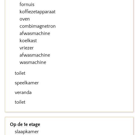
fornuis
koffiezetapparaat
oven
combimagnetron
afwasmachine
koelkast
vriezer
afwasmachine
wasmachine
toilet
speelkamer
veranda
toilet
Op de 1e etage
slaapkamer