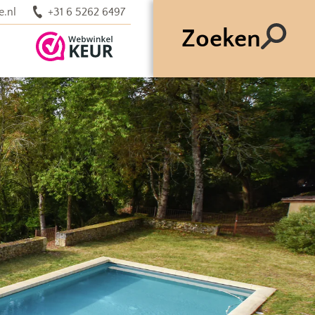
e.nl
+31 6 5262 6497
Zoeken