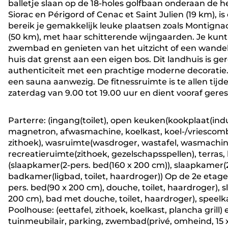
balletje slaan op de 18-holes golfbaan onderaan de h
Siorac en Périgord of Cenac et Saint Julien (19 km), 
bereik je gemakkelijk leuke plaatsen zoals Montign
(50 km), met haar schitterende wijngaarden. Je kunt
zwembad en genieten van het uitzicht of een wand
huis dat grenst aan een eigen bos. Dit landhuis is g
authenticiteit met een prachtige moderne decoratie.
een sauna aanwezig. De fitnessruimte is te allen tij
zaterdag van 9.00 tot 19.00 uur en dient vooraf gere
Parterre: (ingang(toilet), open keuken(kookplaat(ind
magnetron, afwasmachine, koelkast, koel-/vriescomb
zithoek), wasruimte(wasdroger, wastafel, wasmachine, s
recreatieruimte(zithoek, gezelschapsspellen), terras,
(slaapkamer(2-pers. bed(160 x 200 cm)), slaapkamer(2
badkamer(ligbad, toilet, haardroger)) Op de 2e etag
pers. bed(90 x 200 cm), douche, toilet, haardroger)
200 cm), bad met douche, toilet, haardroger), speelka
Poolhouse: (eettafel, zithoek, koelkast, plancha grill) e
tuinmeubilair, parking, zwembad(privé, omheind, 15 x