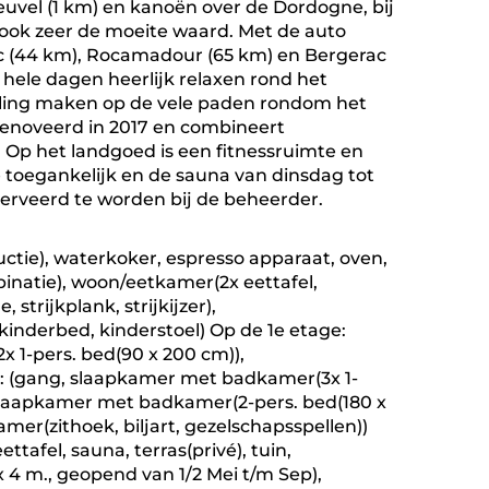
euvel (1 km) en kanoën over de Dordogne, bij
is ook zeer de moeite waard. Met de auto
ac (44 km), Rocamadour (65 km) en Bergerac
 hele dagen heerlijk relaxen rond het
eling maken op de vele paden rondom het
erenoveerd in 2017 en combineert
 Op het landgoed is een fitnessruimte en
de toegankelijk en de sauna van dinsdag tot
serveerd te worden bij de beheerder.
uctie), waterkoker, espresso apparaat, oven,
inatie), woon/eetkamer(2x eettafel,
trijkplank, strijkijzer),
 kinderbed, kinderstoel) Op de 1e etage:
x 1-pers. bed(90 x 200 cm)),
e: (gang, slaapkamer met badkamer(3x 1-
, slaapkamer met badkamer(2-pers. bed(180 x
mer(zithoek, biljart, gezelschapsspellen))
ettafel, sauna, terras(privé), tuin,
 4 m., geopend van 1/2 Mei t/m Sep),