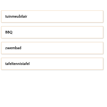
tuinmeubilair
BBQ
zwembad
tafeltennistafel