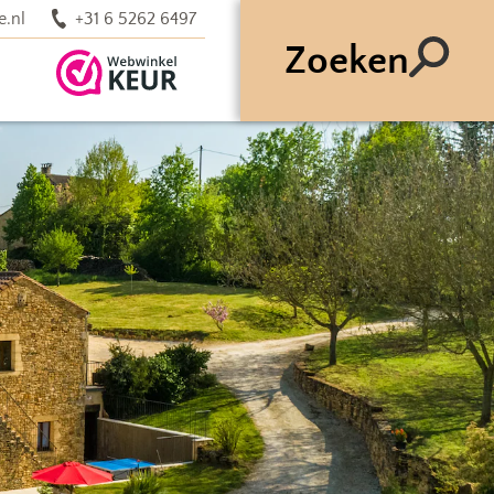
e.nl
+31 6 5262 6497
Zoeken