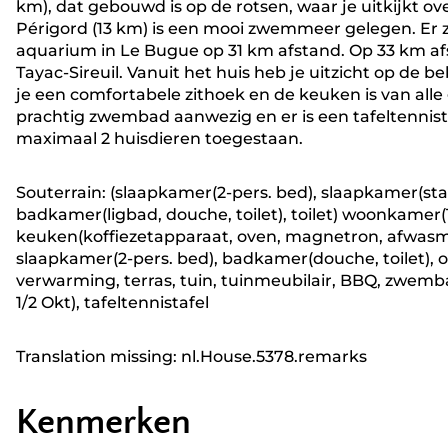
km), dat gebouwd is op de rotsen, waar je uitkijkt over
Périgord (13 km) is een mooi zwemmeer gelegen. Er z
aquarium in Le Bugue op 31 km afstand. Op 33 km afst
Tayac-Sireuil. Vanuit het huis heb je uitzicht op de
je een comfortabele zithoek en de keuken is van alle
prachtig zwembad aanwezig en er is een tafeltennistafe
maximaal 2 huisdieren toegestaan.
Souterrain: (slaapkamer(2-pers. bed), slaapkamer(sta
badkamer(ligbad, douche, toilet), toilet) woonkamer(
keuken(koffiezetapparaat, oven, magnetron, afwasma
slaapkamer(2-pers. bed), badkamer(douche, toilet),
verwarming, terras, tuin, tuinmeubilair, BBQ, zwemba
1/2 Okt), tafeltennistafel
Translation missing: nl.House.5378.remarks
Kenmerken