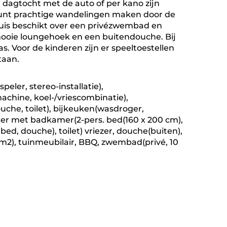
 dagtocht met de auto of per kano zijn
unt prachtige wandelingen maken door de
uis beschikt over een privézwembad en
 mooie loungehoek en een buitendouche. Bij
s. Voor de kinderen zijn er speeltoestellen
taan.
eler, stereo-installatie),
chine, koel-/vriescombinatie),
che, toilet), bijkeuken(wasdroger,
er met badkamer(2-pers. bed(160 x 200 cm),
ed, douche), toilet) vriezer, douche(buiten),
0 m2), tuinmeubilair, BBQ, zwembad(privé, 10