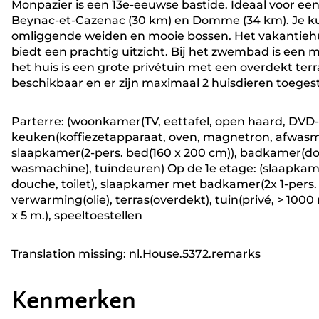
Monpazier is een 13e-eeuwse bastide. Ideaal voor een
Beynac-et-Cazenac (30 km) en Domme (34 km). Je k
omliggende weiden en mooie bossen. Het vakantieh
biedt een prachtig uitzicht. Bij het zwembad is een
het huis is een grote privétuin met een overdekt terra
beschikbaar en er zijn maximaal 2 huisdieren toeges
Parterre: (woonkamer(TV, eettafel, open haard, DVD-sp
keuken(koffiezetapparaat, oven, magnetron, afwasma
slaapkamer(2-pers. bed(160 x 200 cm)), badkamer(dou
wasmachine), tuindeuren) Op de 1e etage: (slaapkam
douche, toilet), slaapkamer met badkamer(2x 1-pers. b
verwarming(olie), terras(overdekt), tuin(privé, > 100
x 5 m.), speeltoestellen
Translation missing: nl.House.5372.remarks
Kenmerken