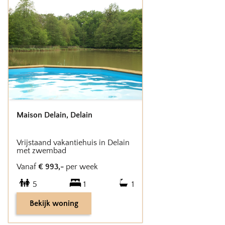
Maison Delain
,
Delain
Vrijstaand vakantiehuis in Delain
met zwembad
Vanaf
€
993
,-
per week
5
1
1
Bekijk woning