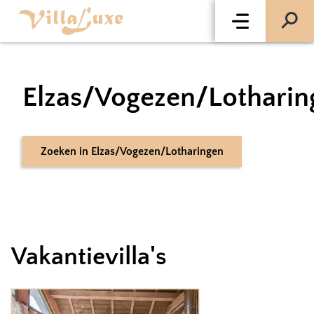
Elzas/Vogezen/Lotharin
Zoeken
in
Elzas/Vogezen/Lotharingen
Vakantievilla's