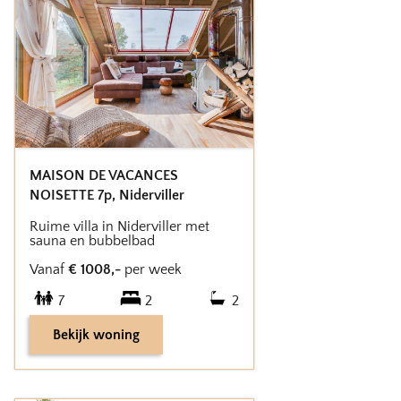
MAISON DE VACANCES
NOISETTE 7p
,
Niderviller
Ruime villa in Niderviller met
sauna en bubbelbad
Vanaf
€
1008
,-
per week
7
2
2
Bekijk woning