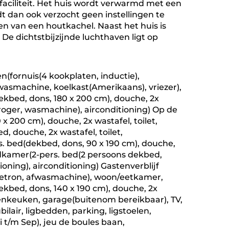
aciliteit. Het huis wordt verwarmd met een
 dan ook verzocht geen instellingen te
en van een houtkachel. Naast het huis is
De dichtstbijzijnde luchthaven ligt op
(fornuis(4 kookplaten, inductie),
wasmachine, koelkast(Amerikaans), vriezer),
bed, dons, 180 x 200 cm), douche, 2x
sdroger, wasmachine), airconditioning) Op de
 200 cm), douche, 2x wastafel, toilet,
 douche, 2x wastafel, toilet,
. bed(dekbed, dons, 90 x 190 cm), douche,
badkamer(2-pers. bed(2 persoons dekbed,
tioning), airconditioning) Gastenverblijf
netron, afwasmachine), woon/eetkamer,
bed, dons, 140 x 190 cm), douche, 2x
itenkeuken, garage(buitenom bereikbaar), TV,
bilair, ligbedden, parking, ligstoelen,
t/m Sep), jeu de boules baan,