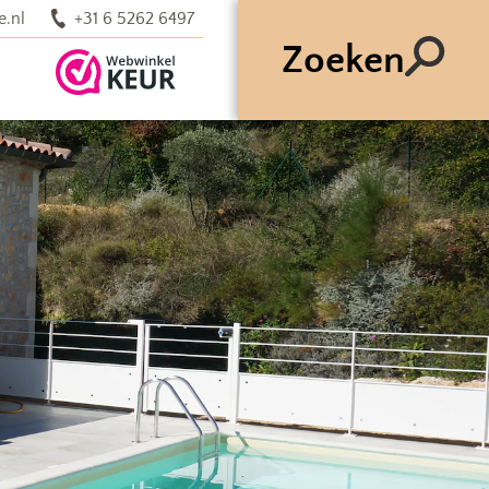
e.nl
+31 6 5262 6497
Zoeken