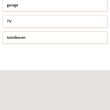
garage
TV
tuindeuren