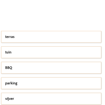
terras
tuin
BBQ
parking
vijver