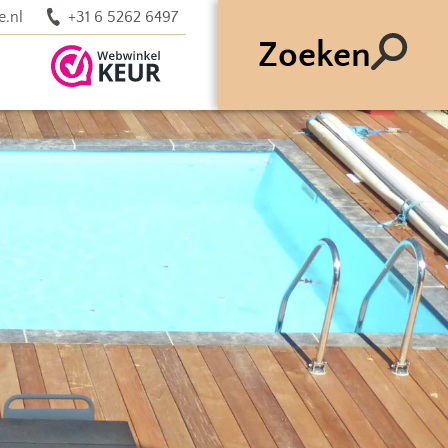
e.nl
+31 6 5262 6497
Zoeken