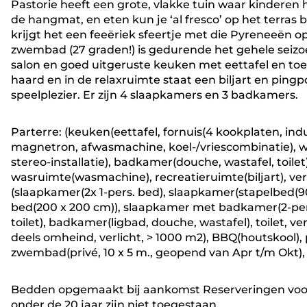
Pastorie heeft een grote, vlakke tuin waar kinderen h
de hangmat, en eten kun je ‘al fresco’ op het terras bij
krijgt het een feeëriek sfeertje met die Pyreneeën
zwembad (27 graden!) is gedurende het gehele seizoen
salon en goed uitgeruste keuken met eettafel en toeg
haard en in de relaxruimte staat een biljart en pingp
speelplezier. Er zijn 4 slaapkamers en 3 badkamers.
Parterre: (keuken(eettafel, fornuis(4 kookplaten, indu
magnetron, afwasmachine, koel-/vriescombinatie), w
stereo-installatie), badkamer(douche, wastafel, toilet)
wasruimte(wasmachine), recreatieruimte(biljart), ve
(slaapkamer(2x 1-pers. bed), slaapkamer(stapelbed(90
bed(200 x 200 cm)), slaapkamer met badkamer(2-pers
toilet), badkamer(ligbad, douche, wastafel), toilet, ve
deels omheind, verlicht, > 1000 m2), BBQ(houtskool), p
zwembad(privé, 10 x 5 m., geopend van Apr t/m Okt), 
Bedden opgemaakt bij aankomst Reserveringen voo
onder de 20 jaar zijn niet toegestaan