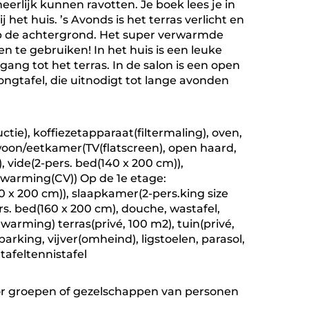
eerlijk kunnen ravotten. Je boek lees je in
 het huis. ’s Avonds is het terras verlicht en
 op de achtergrond. Het super verwarmde
 te gebruiken! In het huis is een leuke
ang tot het terras. In de salon is een open
ongtafel, die uitnodigt tot lange avonden
ctie), koffiezetapparaat(filtermaling), oven,
oon/eetkamer(TV(flatscreen), open haard,
, vide(2-pers. bed(140 x 200 cm)),
rwarming(CV)) Op de 1e etage:
 x 200 cm)), slaapkamer(2-pers.king size
. bed(160 x 200 cm), douche, wastafel,
rwarming) terras(privé, 100 m2), tuin(privé,
arking, vijver(omheind), ligstoelen, parasol,
tafeltennistafel
r groepen of gezelschappen van personen