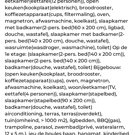
eetkamer(eettafel(12 personen)), open
keuken(kookplaat(elektrisch), broodrooster,
koffiezetapparaat(cups, filtermaling), oven,
magnetron, afwasmachine, koelkast), slaapkamer
met badkamer(2-pers. bed(160 x 200 cm), ligbad,
douche, wastafel), slaapkamer met badkamer(2-
pers. bed(140 x 200 cm), douche, wastafel),
wasruimte(wasdroger, wasmachine), toilet) Op de
1e etage: (slaapkamer(2-pers. bed(140 x 200 cm)),
slaapkamer(2-pers. bed(140 x 200 cm)),
badkamer(douche, wastafel), toilet) Bijgebouw:
(open keuken(kookplaat, broodrooster,
koffiezetapparaat(cups), oven, magnetron,
afwasmachine, koelkast), woon/eetkamer(TV,
eettafel(4 personen)), slaapkamer(stapelbed),
slaapkamer(stapelbed(90 x 200 cm)),
badkamer(douche, wastafel), toilet)
airconditioning, terras, terras(overdekt),
tuin(omheind, > 1000 m2), ligbedden, BBQ(gas),
trampoline, parasol, zwembad(privé, wateralarm,
12 x 5 m.), jeu de boules baan, hangmat, kinderbed,