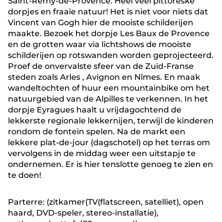
Saint-Remy-de-Provence. Heel veel pittoreske
dorpjes en fraaie natuur! Het is niet voor niets dat
Vincent van Gogh hier de mooiste schilderijen
maakte. Bezoek het dorpje Les Baux de Provence
en de grotten waar via lichtshows de mooiste
schilderijen op rotswanden worden geprojecteerd.
Proef de onvervalste sfeer van de Zuid-Franse
steden zoals Arles , Avignon en Nîmes. En maak
wandeltochten of huur een mountainbike om het
natuurgebied van de Alpilles te verkennen. In het
dorpje Eyragues haalt u vrijdagochtend de
lekkerste regionale lekkernijen, terwijl de kinderen
rondom de fontein spelen. Na de markt een
lekkere plat-de-jour (dagschotel) op het terras om
vervolgens in de middag weer een uitstapje te
ondernemen. Er is hier tenslotte genoeg te zien en
te doen!
Parterre: (zitkamer(TV(flatscreen, satelliet), open
haard, DVD-speler, stereo-installatie),