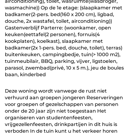
airconditioning), toilet, wasruimte(wasdroger,
wasmachine)) Op de 1e etage: (slaapkamer met
badkamer(2-pers. bed(160 x 200 cm), ligbad,
douche, 2x wastafel, toilet, airconditioning))
Gastenverblijf Parterre: (woonkamer, open
keuken(eettafel(2 personen), fornuis(4
kookplaten), koelkast), slaapkamer met
badkamer(2x 1-pers. bed, douche, toilet), terras)
buitenkeuken, campingbedje, tuin(> 1000 m2),
tuinmeubilair, BBQ, parking, vijver, ligstoelen,
parasol, zwembad(privé, 10 x 5 m.), jeu de boules
baan, kinderbed
Deze woning wordt vanwege de rust niet
verhuurd aan groepen jongeren Reserveringen
voor groepen of gezelschappen van personen
onder de 20 jaar zijn niet toegestaan Het
organiseren van studentenfeesten,
vrijgezellenfeesten, drinkpartijen in dit huis is
verboden In de tuin kunt u het verkeer horen