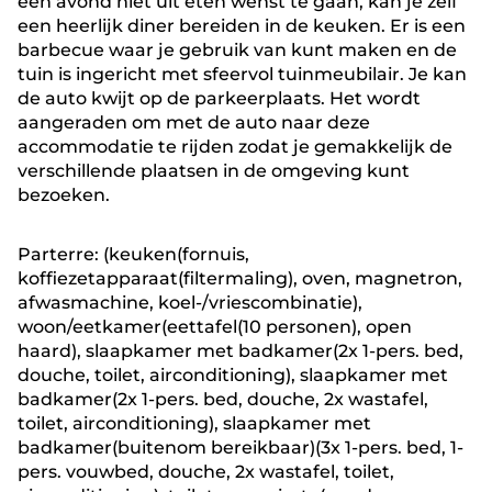
een avond niet uit eten wenst te gaan, kan je zelf
een heerlijk diner bereiden in de keuken. Er is een
barbecue waar je gebruik van kunt maken en de
tuin is ingericht met sfeervol tuinmeubilair. Je kan
de auto kwijt op de parkeerplaats. Het wordt
aangeraden om met de auto naar deze
accommodatie te rijden zodat je gemakkelijk de
verschillende plaatsen in de omgeving kunt
bezoeken.
Parterre: (keuken(fornuis,
koffiezetapparaat(filtermaling), oven, magnetron,
afwasmachine, koel-/vriescombinatie),
woon/eetkamer(eettafel(10 personen), open
haard), slaapkamer met badkamer(2x 1-pers. bed,
douche, toilet, airconditioning), slaapkamer met
badkamer(2x 1-pers. bed, douche, 2x wastafel,
toilet, airconditioning), slaapkamer met
badkamer(buitenom bereikbaar)(3x 1-pers. bed, 1-
pers. vouwbed, douche, 2x wastafel, toilet,