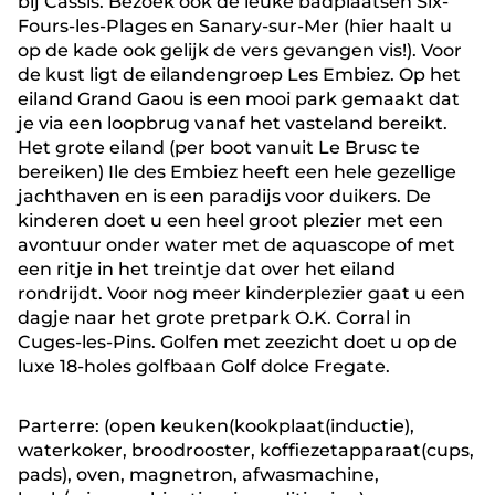
bij Cassis. Bezoek ook de leuke badplaatsen Six-
Fours-les-Plages en Sanary-sur-Mer (hier haalt u
op de kade ook gelijk de vers gevangen vis!). Voor
de kust ligt de eilandengroep Les Embiez. Op het
eiland Grand Gaou is een mooi park gemaakt dat
je via een loopbrug vanaf het vasteland bereikt.
Het grote eiland (per boot vanuit Le Brusc te
bereiken) Ile des Embiez heeft een hele gezellige
jachthaven en is een paradijs voor duikers. De
kinderen doet u een heel groot plezier met een
avontuur onder water met de aquascope of met
een ritje in het treintje dat over het eiland
rondrijdt. Voor nog meer kinderplezier gaat u een
dagje naar het grote pretpark O.K. Corral in
Cuges-les-Pins. Golfen met zeezicht doet u op de
luxe 18-holes golfbaan Golf dolce Fregate.
Parterre: (open keuken(kookplaat(inductie),
waterkoker, broodrooster, koffiezetapparaat(cups,
pads), oven, magnetron, afwasmachine,