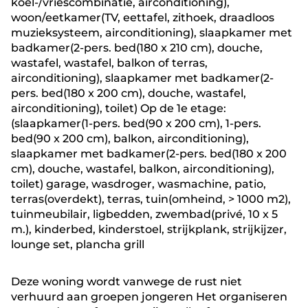
koel-/vriescombinatie, airconditioning),
woon/eetkamer(TV, eettafel, zithoek, draadloos
muzieksysteem, airconditioning), slaapkamer met
badkamer(2-pers. bed(180 x 210 cm), douche,
wastafel, wastafel, balkon of terras,
airconditioning), slaapkamer met badkamer(2-
pers. bed(180 x 200 cm), douche, wastafel,
airconditioning), toilet) Op de 1e etage:
(slaapkamer(1-pers. bed(90 x 200 cm), 1-pers.
bed(90 x 200 cm), balkon, airconditioning),
slaapkamer met badkamer(2-pers. bed(180 x 200
cm), douche, wastafel, balkon, airconditioning),
toilet) garage, wasdroger, wasmachine, patio,
terras(overdekt), terras, tuin(omheind, > 1000 m2),
tuinmeubilair, ligbedden, zwembad(privé, 10 x 5
m.), kinderbed, kinderstoel, strijkplank, strijkijzer,
lounge set, plancha grill
Deze woning wordt vanwege de rust niet
verhuurd aan groepen jongeren Het organiseren