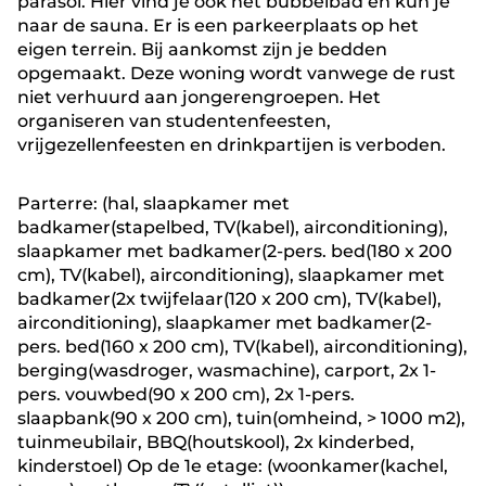
parasol. Hier vind je ook het bubbelbad en kun je
naar de sauna. Er is een parkeerplaats op het
eigen terrein. Bij aankomst zijn je bedden
opgemaakt. Deze woning wordt vanwege de rust
niet verhuurd aan jongerengroepen. Het
organiseren van studentenfeesten,
vrijgezellenfeesten en drinkpartijen is verboden.
Parterre: (hal, slaapkamer met
badkamer(stapelbed, TV(kabel), airconditioning),
slaapkamer met badkamer(2-pers. bed(180 x 200
cm), TV(kabel), airconditioning), slaapkamer met
badkamer(2x twijfelaar(120 x 200 cm), TV(kabel),
airconditioning), slaapkamer met badkamer(2-
pers. bed(160 x 200 cm), TV(kabel), airconditioning),
berging(wasdroger, wasmachine), carport, 2x 1-
pers. vouwbed(90 x 200 cm), 2x 1-pers.
slaapbank(90 x 200 cm), tuin(omheind, > 1000 m2),
tuinmeubilair, BBQ(houtskool), 2x kinderbed,
kinderstoel) Op de 1e etage: (woonkamer(kachel,