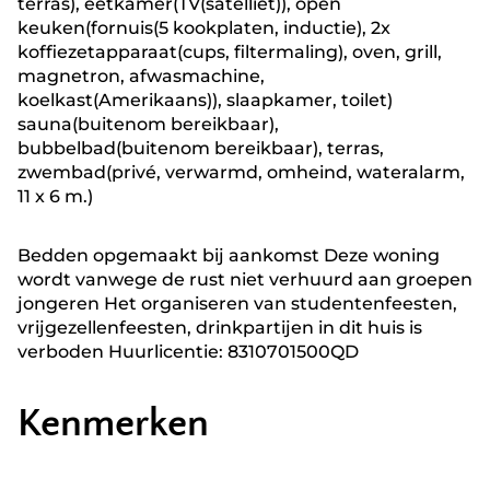
terras), eetkamer(TV(satelliet)), open
keuken(fornuis(5 kookplaten, inductie), 2x
koffiezetapparaat(cups, filtermaling), oven, grill,
magnetron, afwasmachine,
koelkast(Amerikaans)), slaapkamer, toilet)
sauna(buitenom bereikbaar),
bubbelbad(buitenom bereikbaar), terras,
zwembad(privé, verwarmd, omheind, wateralarm,
11 x 6 m.)
Bedden opgemaakt bij aankomst Deze woning
wordt vanwege de rust niet verhuurd aan groepen
jongeren Het organiseren van studentenfeesten,
vrijgezellenfeesten, drinkpartijen in dit huis is
verboden Huurlicentie: 8310701500QD
Kenmerken