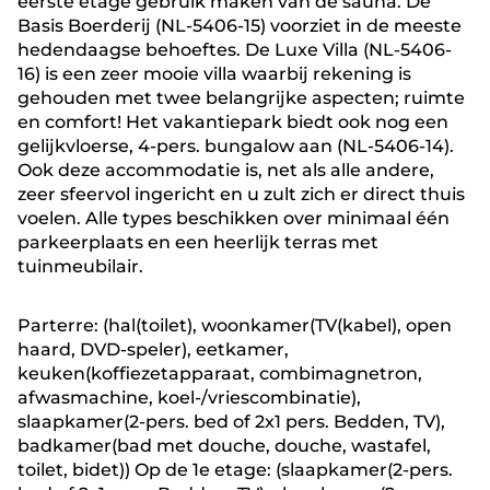
eerste etage gebruik maken van de sauna. De
Basis Boerderij (NL-5406-15) voorziet in de meeste
hedendaagse behoeftes. De Luxe Villa (NL-5406-
16) is een zeer mooie villa waarbij rekening is
gehouden met twee belangrijke aspecten; ruimte
en comfort! Het vakantiepark biedt ook nog een
gelijkvloerse, 4-pers. bungalow aan (NL-5406-14).
Ook deze accommodatie is, net als alle andere,
zeer sfeervol ingericht en u zult zich er direct thuis
voelen. Alle types beschikken over minimaal één
parkeerplaats en een heerlijk terras met
tuinmeubilair.
Parterre: (hal(toilet), woonkamer(TV(kabel), open
haard, DVD-speler), eetkamer,
keuken(koffiezetapparaat, combimagnetron,
afwasmachine, koel-/vriescombinatie),
slaapkamer(2-pers. bed of 2x1 pers. Bedden, TV),
badkamer(bad met douche, douche, wastafel,
toilet, bidet)) Op de 1e etage: (slaapkamer(2-pers.