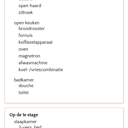
open haard
zithoek
open keuken
broodrooster
fornuis
koffiezetapparaat
oven
magnetron
afwasmachine
koel-/vriescombinatie
badkamer
douche
toilet
Op de 1e etage
slaapkamer
2-pers. bed