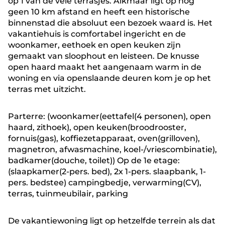
op 1 van de vele terrasjes. Alkmaar ligt op nog
geen 10 km afstand en heeft een historische
binnenstad die absoluut een bezoek waard is. Het
vakantiehuis is comfortabel ingericht en de
woonkamer, eethoek en open keuken zijn
gemaakt van sloophout en leisteen. De knusse
open haard maakt het aangenaam warm in de
woning en via openslaande deuren kom je op het
terras met uitzicht.
Parterre: (woonkamer(eettafel(4 personen), open
haard, zithoek), open keuken(broodrooster,
fornuis(gas), koffiezetapparaat, oven(grilloven),
magnetron, afwasmachine, koel-/vriescombinatie),
badkamer(douche, toilet)) Op de 1e etage:
(slaapkamer(2-pers. bed), 2x 1-pers. slaapbank, 1-
pers. bedstee) campingbedje, verwarming(CV),
terras, tuinmeubilair, parking
De vakantiewoning ligt op hetzelfde terrein als dat