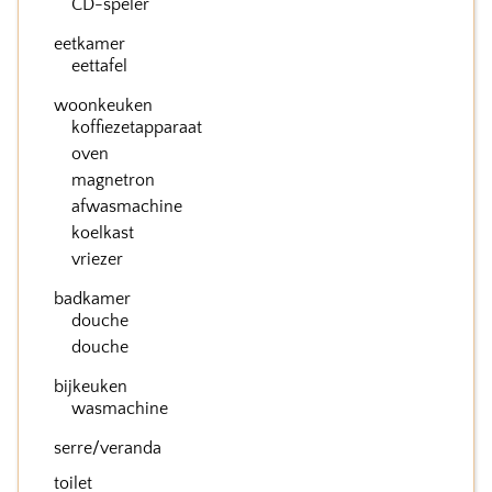
CD-speler
eetkamer
eettafel
woonkeuken
koffiezetapparaat
oven
magnetron
afwasmachine
koelkast
vriezer
badkamer
douche
douche
bijkeuken
wasmachine
serre/veranda
toilet