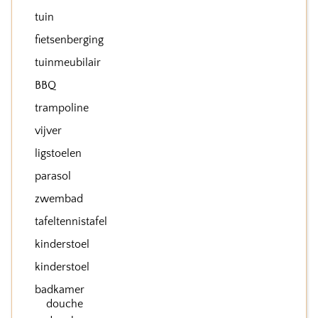
tuin
fietsenberging
tuinmeubilair
BBQ
trampoline
vijver
ligstoelen
parasol
zwembad
tafeltennistafel
kinderstoel
kinderstoel
badkamer
douche