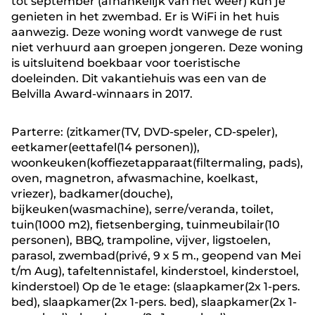
tot september (afhankelijk van het weer) kun je
genieten in het zwembad. Er is WiFi in het huis
aanwezig. Deze woning wordt vanwege de rust
niet verhuurd aan groepen jongeren. Deze woning
is uitsluitend boekbaar voor toeristische
doeleinden. Dit vakantiehuis was een van de
Belvilla Award-winnaars in 2017.
Parterre: (zitkamer(TV, DVD-speler, CD-speler),
eetkamer(eettafel(14 personen)),
woonkeuken(koffiezetapparaat(filtermaling, pads),
oven, magnetron, afwasmachine, koelkast,
vriezer), badkamer(douche),
bijkeuken(wasmachine), serre/veranda, toilet,
tuin(1000 m2), fietsenberging, tuinmeubilair(10
personen), BBQ, trampoline, vijver, ligstoelen,
parasol, zwembad(privé, 9 x 5 m., geopend van Mei
t/m Aug), tafeltennistafel, kinderstoel, kinderstoel,
kinderstoel) Op de 1e etage: (slaapkamer(2x 1-pers.
bed), slaapkamer(2x 1-pers. bed), slaapkamer(2x 1-