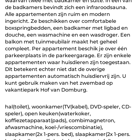
waarvan twee met badkamer en suite. In een van
de badkamers bevindt zich een infraroodsauna.
Alle appartementen zijn ruim en modern
ingericht. Ze beschikken over comfortabele
boxspringbedden, een badkamer met ligbad en
douche, een wasmachine en een wasdroger. Een
balkon met tuinmeubilair maakt het geheel
compleet. Per appartement beschik je over één
parkeerplaats in de parkeergarage. Er zijn enkele
appartementen waar huisdieren zijn toegestaan.
Dit betekent echter niet dat de overige
appartementen automatisch huisdiervrij zijn. U
kunt gebruik maken van het zwembad op
vakantiepark Hof van Domburg.
hal(toilet), woonkamer(TV(kabel), DVD-speler, CD-
speler), open keuken(waterkoker,
koffiezetapparaat(pads), combimagnetron,
afwasmachine, koel-/vriescombinatie),
slaapkamer(2x 1-pers. bed), slaapkamer(2x 1-pers.