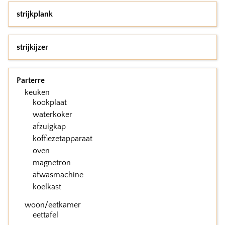
strijkplank
strijkijzer
Parterre
keuken
kookplaat
waterkoker
afzuigkap
koffiezetapparaat
oven
magnetron
afwasmachine
koelkast
woon/eetkamer
eettafel