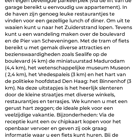
een eigen beveiligde parkeerplek (via de lift van de
garage bereikt u eenvoudig uw appartement). In
de haven zijn genoeg leuke restaurantjes te
vinden voor een gezellige lunch of diner. Om uit te
waaien kunt u naar het Zuiderstrand lopen. Tevens
kunt u een wandeling maken over de boulevard
en de Pier van Scheveningen. Met de tram of fiets
bereikt u met gemak diverse attracties en
bezienswaardigheden zoals Sealife op de
boulevard (4 km) de miniatuurstad Madurodam
(4,4 km), het wetenschappelijke museum Museon
( 2,4 km), het Vredespaleis (3 km) en het hart van
de politieke hoofdstad Den Haag: het Binnenhof (3
km). Na deze uitstapjes is het heerlijk slenteren
door de kleine straatjes met diverse winkels,
restaurantjes en terrasjes. We kunnen u met een
gerust hart zeggen; de ideale plek voor een
veelzijdige vakantie. Bijzonderheden: Via de
receptie kunt een ov chipkaart kopen voor het
openbaar vervoer en geven zij ook graag
informatie waar u een fiets kunt huren. Bij de