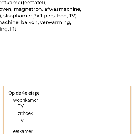
eetkamer(eettafel),
, oven, magnetron, afwasmachine,
, slaapkamer(3x 1-pers. bed, TV),
machine, balkon, verwarming,
ng, lift
Op de 4e etage
woonkamer
TV
zithoek
TV
eetkamer