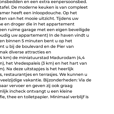
onsbedden en een extra eenpersoonsbed.
ttafel. De moderne keuken is van compleet
kamer heeft een inloopdouche. Op het
eten van het mooie uitzicht. Tijdens uw
e en droger die in het appartement
een ruime garage met een eigen beveiligde
nvoudig uw appartement) In de haven vindt u
s en binnen 5 minuten bent u op het
t u bij de boulevard en de Pier van
mak diverse attracties en
 (4 km) de miniatuurstad Madurodam (4,4
, het Vredespaleis (3 km) en het hart van
. Na deze uitstapjes is het heerlijk
ls, restaurantjes en terrasjes. We kunnen u
veelzijdige vakantie. Bijzonderheden: Via de
aar vervoer en geven zij ook graag
nlijk incheck ontvangt u een kleine
 thee en toiletpapier. Minimaal verblijf is