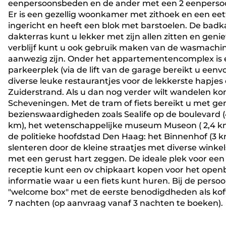
eenpersoonsbeden en de ander met een 2 eenperso
Er is een gezellig woonkamer met zithoek en een ee
ingericht en heeft een blok met barstoelen. De bad
dakterras kunt u lekker met zijn allen zitten en geni
verblijf kunt u ook gebruik maken van de wasmachin
aanwezig zijn. Onder het appartementencomplex is 
parkeerplek (via de lift van de garage bereikt u ee
diverse leuke restaurantjes voor de lekkerste hapje
Zuiderstrand. Als u dan nog verder wilt wandelen kom
Scheveningen. Met de tram of fiets bereikt u met ge
bezienswaardigheden zoals Sealife op de boulevard
km), het wetenschappelijke museum Museon ( 2,4 km)
de politieke hoofdstad Den Haag: het Binnenhof (3 km)
slenteren door de kleine straatjes met diverse winke
met een gerust hart zeggen. De ideale plek voor een 
receptie kunt een ov chipkaart kopen voor het openb
informatie waar u een fiets kunt huren. Bij de persoo
"welcome box" met de eerste benodigdheden als koffie,
7 nachten (op aanvraag vanaf 3 nachten te boeken).