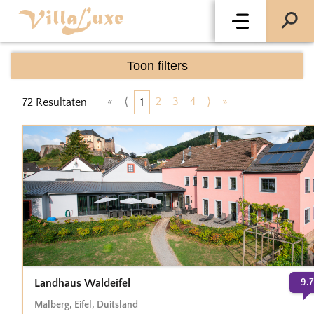
Toon filters
«
⟨
2
3
4
⟩
»
72
Resultaten
1
Landhaus Waldeifel
9.7
Malberg
,
Eifel
,
Duitsland