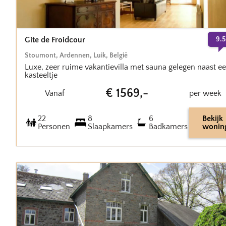
Gite de Froidcour
9.5
Stoumont
,
Ardennen, Luik
,
België
Luxe, zeer ruime vakantievilla met sauna gelegen naast e
kasteeltje
€
1569
,-
Vanaf
per week
22
8
6
Bekijk
Personen
Slaapkamers
Badkamers
wonin