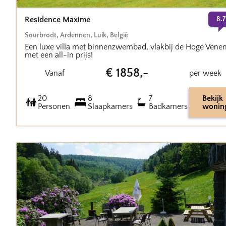
Residence Maxime
8.7
Sourbrodt
,
Ardennen, Luik
,
België
Een luxe villa met binnenzwembad, vlakbij de Hoge Vene
met een all-in prijs!
€
1858
,-
Vanaf
per week
20
8
7
Bekijk
Personen
Slaapkamers
Badkamers
wonin