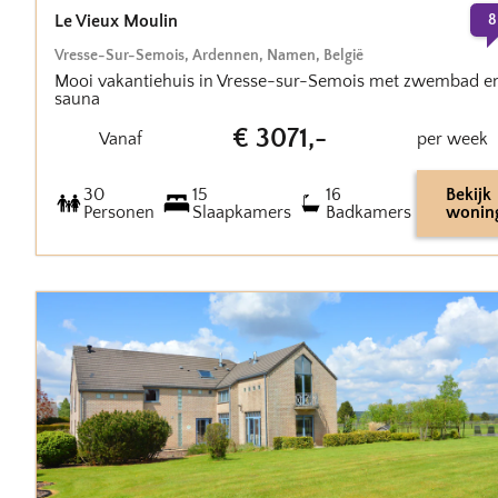
Le Vieux Moulin
8
Vresse-Sur-Semois
,
Ardennen, Namen
,
België
Mooi vakantiehuis in Vresse-sur-Semois met zwembad e
sauna
€
3071
,-
Vanaf
per week
30
15
16
Bekijk
Personen
Slaapkamers
Badkamers
wonin