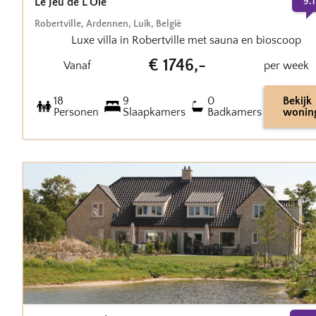
Le Jeu de L'Oie
9.1
Robertville
,
Ardennen, Luik
,
België
Luxe villa in Robertville met sauna en bioscoop
€
1746
,-
Vanaf
per week
18
9
0
Bekijk
Personen
Slaapkamers
Badkamers
wonin