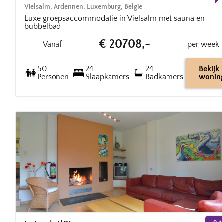
Vielsalm
,
Ardennen, Luxemburg
,
België
Luxe groepsaccommodatie in Vielsalm met sauna en
bubbelbad
€
20708
,-
Vanaf
per week
50
24
24
Bekijk
Personen
Slaapkamers
Badkamers
wonin