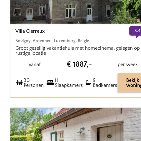
Villa Cierreux
8.4
Bovigny
,
Ardennen, Luxemburg
,
België
Groot gezellig vakantiehuis met homecinema, gelegen op
rustige locatie
€
1887
,-
Vanaf
per week
30
11
9
Bekijk
Personen
Slaapkamers
Badkamers
wonin