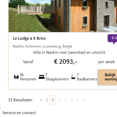
Le Lodge à 8 Brins
9.3
Nadrin
,
Ardennen, Luxemburg
,
België
Villa in Nadrin met zwembad en uitzicht
€
2093
,-
Vanaf
per week
18
7
7
Bekijk
Personen
Slaapkamers
Badkamers
wonin
«
⟨
2
3
4
⟩
»
72
Resultaten
1
Service en contact