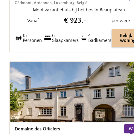
Gérimont
,
Ardennen, Luxemburg
,
België
Mooi vakantiehuis bij het bos in Beauplateau
€
923
,-
Vanaf
per week
15
6
4
Bekijk
Personen
Slaapkamers
Badkamers
wonin
Domaine des Officiers
9.1