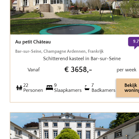
Au petit Château
9.7
Bar-sur-Seine
,
Champagne Ardennen
,
Frankrijk
Schitterend kasteel in Bar-sur-Seine
€
3658
,-
Vanaf
per week
22
9
7
Bekijk
Personen
Slaapkamers
Badkamers
wonin