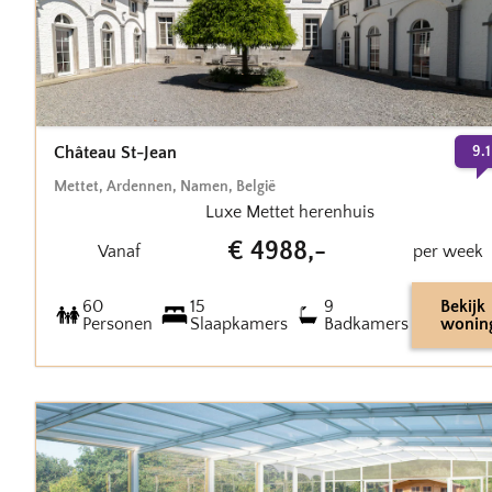
Château St-Jean
9.1
Mettet
,
Ardennen, Namen
,
België
Luxe Mettet herenhuis
€
4988
,-
Vanaf
per week
60
15
9
Bekijk
Personen
Slaapkamers
Badkamers
wonin