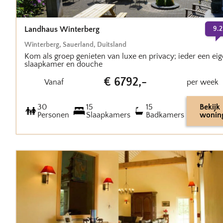
Landhaus Winterberg
9.2
Winterberg
,
Sauerland
,
Duitsland
Kom als groep genieten van luxe en privacy; ieder een ei
slaapkamer en douche
€
6792
,-
Vanaf
per week
30
15
15
Bekijk
Personen
Slaapkamers
Badkamers
wonin