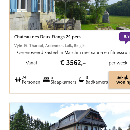
Chateau des Deux Etangs 24 pers
8.9
Vyle-Et-Tharoul
,
Ardennen, Luik
,
België
Gerenoveerd kasteel in Marchin met sauna en fitnessrui
€
3562
,-
Vanaf
per week
24
6
8
Bekijk
Personen
Slaapkamers
Badkamers
wonin