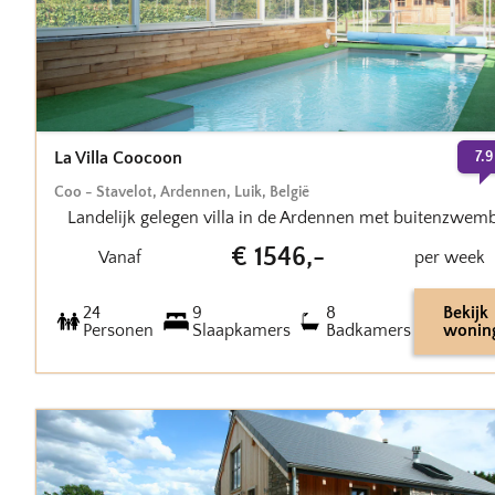
La Villa Coocoon
7.9
Coo - Stavelot
,
Ardennen, Luik
,
België
Landelijk gelegen villa in de Ardennen met buitenzwem
€
1546
,-
Vanaf
per week
24
9
8
Bekijk
Personen
Slaapkamers
Badkamers
wonin