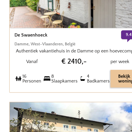
De Swaenhoeck
9.4
Damme
,
West-Vlaanderen
,
België
Authentiek vakantiehuis in de Damme op een hoevecom
€
2410
,-
Vanaf
per week
16
8
4
Bekijk
Personen
Slaapkamers
Badkamers
wonin