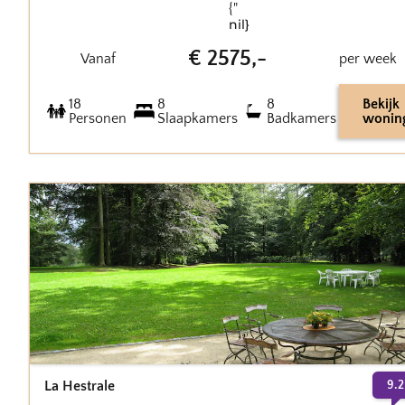
{"
nil}
€
2575
,-
Vanaf
per week
18
8
8
Bekijk
Personen
Slaapkamers
Badkamers
wonin
La Hestrale
9.2