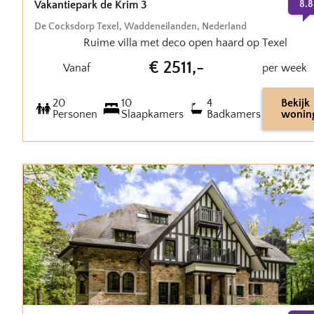
Vakantiepark de Krim 3
8.8
De Cocksdorp Texel
,
Waddeneilanden
,
Nederland
Ruime villa met deco open haard op Texel
€
2511
,-
Vanaf
per week
20
10
4
Bekijk
Personen
Slaapkamers
Badkamers
wonin