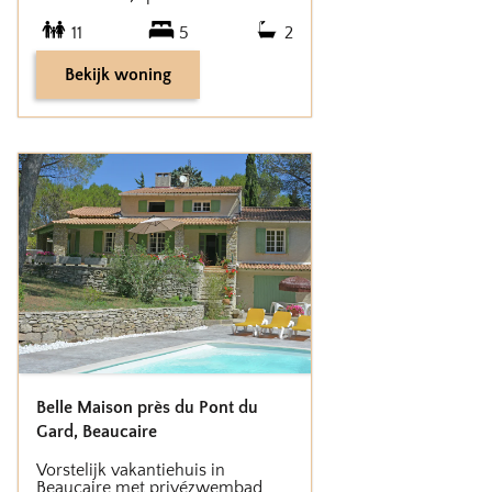
11
5
2
Bekijk woning
Belle Maison près du Pont du
Gard
,
Beaucaire
Vorstelijk vakantiehuis in
Beaucaire met privézwembad