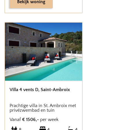
Bekijk woning
Villa 4 vents D
,
Saint-Ambroix
Prachtige villa in St. Ambroix met
privézwembad en tuin
Vanaf
€
1506
,-
per week
8
4
4