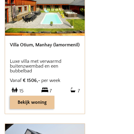
Villa Otium
,
Manhay (lamormenil)
Luxe villa met verwarmd
buitenzwembad en een
bubbelbad
Vanaf
€
1506
,-
per week
15
7
7
Bekijk woning