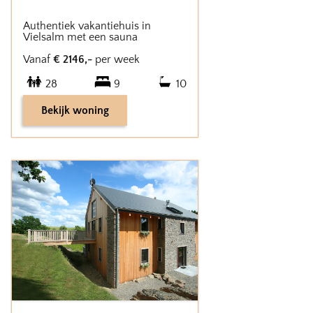
Authentiek vakantiehuis in
Vielsalm met een sauna
Vanaf
€
2146
,-
per week
28
9
10
Bekijk woning