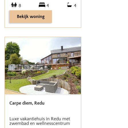
8
4
4
Bekijk woning
Carpe diem
,
Redu
Luxe vakantiehuis in Redu met
zwembad en wellnesscentrum