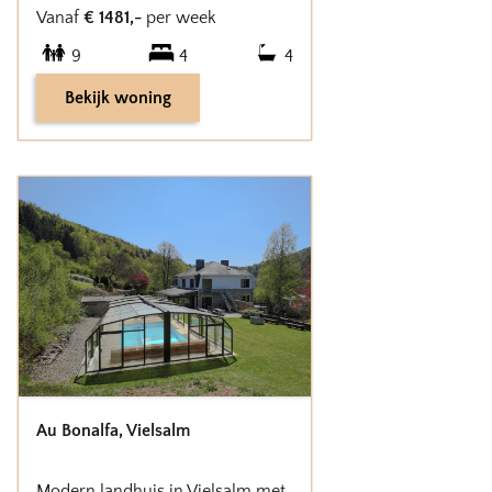
Vanaf
€
1481
,-
per week
9
4
4
Bekijk woning
Au Bonalfa
,
Vielsalm
Modern landhuis in Vielsalm met