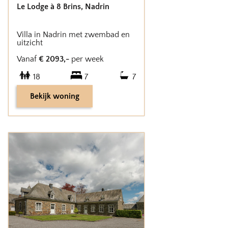
Le Lodge à 8 Brins
,
Nadrin
Villa in Nadrin met zwembad en
uitzicht
Vanaf
€
2093
,-
per week
18
7
7
Bekijk woning