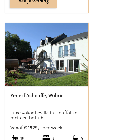
Bekijk woning
Perle d'Achouffe
,
Wibrin
Luxe vakantievilla in Houffalize
met een hottub
Vanaf
€
1929
,-
per week
18
8
5