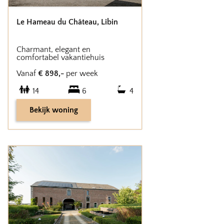
Le Hameau du Château
,
Libin
Charmant, elegant en
comfortabel vakantiehuis
Vanaf
€
898
,-
per week
14
6
4
Bekijk woning