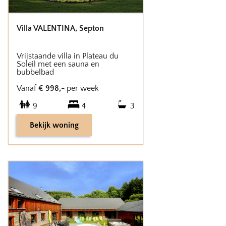
Villa VALENTINA
,
Septon
Vrijstaande villa in Plateau du
Soleil met een sauna en
bubbelbad
Vanaf
€
998
,-
per week
9
4
3
Bekijk woning