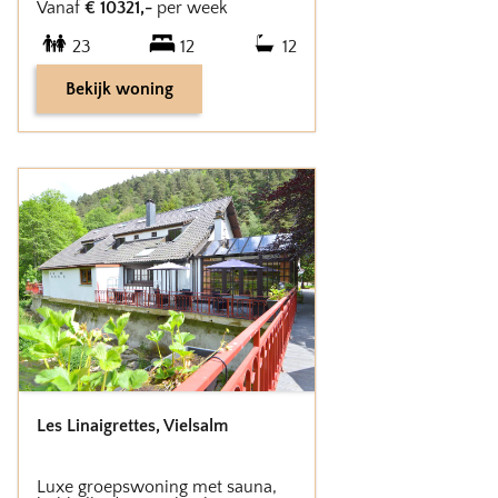
Vanaf
€
10321
,-
per week
23
12
12
Bekijk woning
Les Linaigrettes
,
Vielsalm
Luxe groepswoning met sauna,