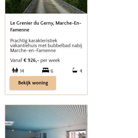
Le Grenier du Gerny
,
Marche-En-
Famenne
Prachtig karakteristiek
vakantiehuis met bubbelbad nabij
Marche-en-Famenne
Vanaf
€
926
,-
per week
14
6
4
Bekijk woning