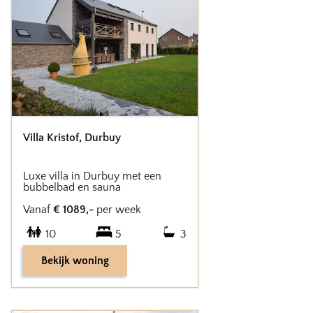
Villa Kristof
,
Durbuy
Luxe villa in Durbuy met een
bubbelbad en sauna
Vanaf
€
1089
,-
per week
10
5
3
Bekijk woning