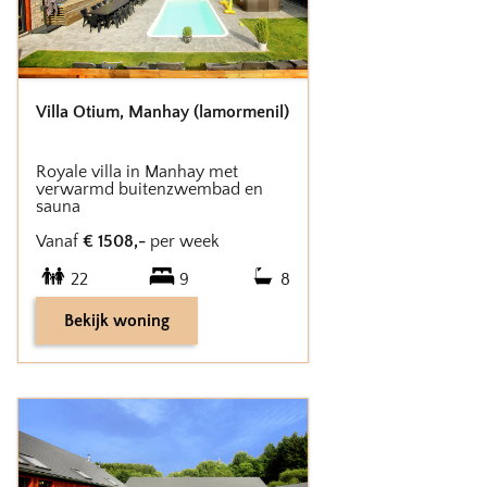
Villa Otium
,
Manhay (lamormenil)
Royale villa in Manhay met
verwarmd buitenzwembad en
sauna
Vanaf
€
1508
,-
per week
22
9
8
Bekijk woning