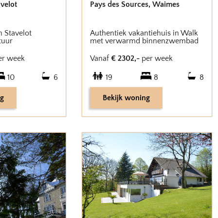
velot
Pays des Sources
,
Waimes
n Stavelot
Authentiek vakantiehuis in Walk
tuur
met verwarmd binnenzwembad
er week
Vanaf
€
2302
,-
per week
10
6
19
8
8
ng
Bekijk woning