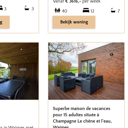
Vanaf
€
3616
,-
per week
3
3
40
12
7
ng
Bekijk woning
Superbe maison de vacances
pour 15 adultes située à
Champagne Le chêne et l'eau
,
Waimes
is in Waimes met