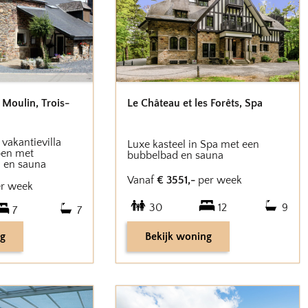
i Moulin
,
Trois-
Le Château et les Forêts
,
Spa
vakantievilla
Luxe kasteel in Spa met een
pen met
bubbelbad en sauna
 en sauna
Vanaf
€
3551
,-
per week
r week
30
12
9
7
7
ng
Bekijk woning