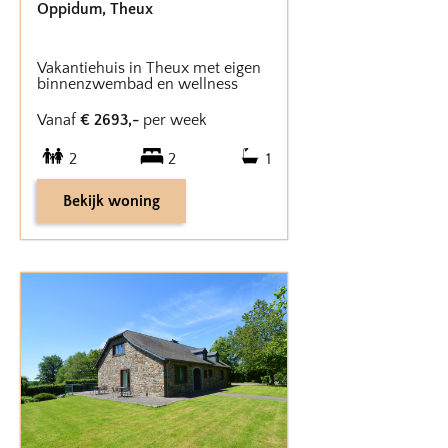
Oppidum
,
Theux
Vakantiehuis in Theux met eigen
binnenzwembad en wellness
Vanaf
€
2693
,-
per week
2
2
1
Bekijk woning