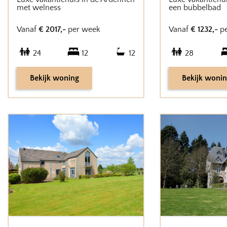
met welness
een bubbelbad
Vanaf
€
2017
,-
per week
Vanaf
€
1232
,-
p
24
12
12
28
Bekijk woning
Bekijk woni