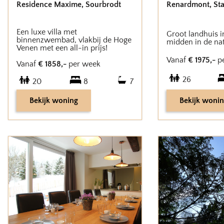
Residence Maxime
,
Sourbrodt
Renardmont
,
Sta
Een luxe villa met
Groot landhuis i
binnenzwembad, vlakbij de Hoge
midden in de na
Venen met een all-in prijs!
Vanaf
€
1975
,-
p
Vanaf
€
1858
,-
per week
26
20
8
7
Bekijk woning
Bekijk woni