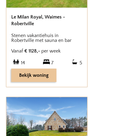
Le Milan Royal
,
Waimes -
Robertville
Stenen vakantiehuis in
Robertville met sauna en bar
Vanaf
€
1128
,-
per week
14
7
5
Bekijk woning