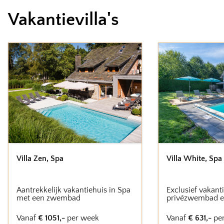
Vakantievilla's
Villa Zen
,
Spa
Villa White
,
Spa
Aantrekkelijk vakantiehuis in Spa
Exclusief vakant
met een zwembad
privézwembad e
Vanaf
€
1051
,-
per week
Vanaf
€
631
,-
pe