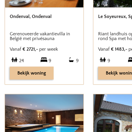
Ondenval
,
Ondenval
Le Soyeureux
,
S
Gerenoveerde vakantievilla in
Riant landhuis o
België met privésauna
rond Spa met ho
Vanaf
€
2721
,-
per week
Vanaf
€
1483
,-
p
24
9
9
9
Bekijk woning
Bekijk woni