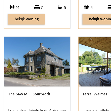
14
7
5
6
Bekijk woning
Bekijk woni
The Saw Mill
,
Sourbrodt
Terra
,
Waimes
Luxe vakantiehuis in de Ardennen
Luxe vakantiehu