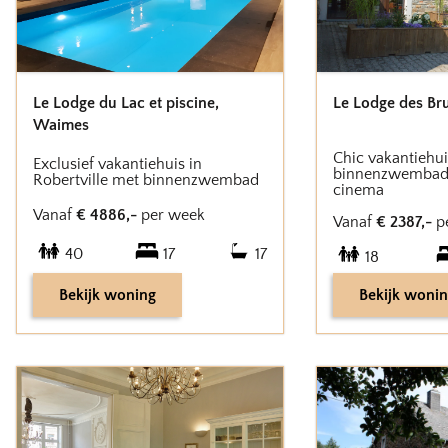
Le Lodge du Lac et piscine
,
Le Lodge des Br
Waimes
Chic vakantiehu
Exclusief vakantiehuis in
binnenzwembad
Robertville met binnenzwembad
cinema
Vanaf
€
4886
,-
per week
Vanaf
€
2387
,-
p
40
17
17
18
Bekijk woning
Bekijk woni