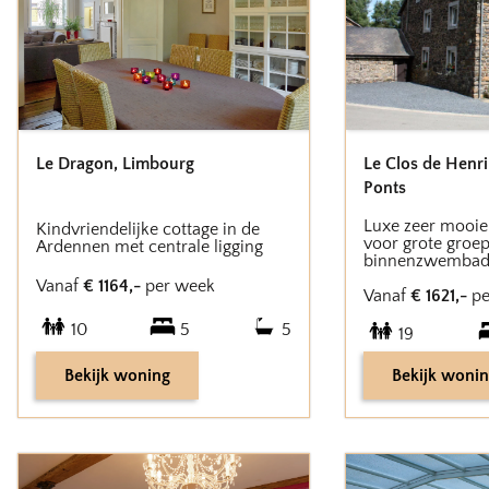
Le Dragon
,
Limbourg
Le Clos de Henr
Ponts
Luxe zeer mooie 
Kindvriendelijke cottage in de
voor grote groe
Ardennen met centrale ligging
binnenzwembad
Vanaf
€
1164
,-
per week
Vanaf
€
1621
,-
pe
10
5
5
19
Bekijk woning
Bekijk woni