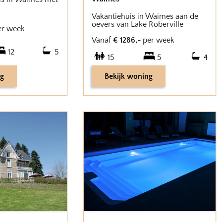
Vakantiehuis in Waimes aan de
oevers van Lake Roberville
er week
Vanaf
€
1286
,-
per week
12
5
15
5
4
ng
Bekijk woning