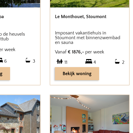
pa
Le Monthouet
,
Stoumont
Imposant vakantiehuis in
p de heuvels
Stoumont met binnenzwembad
ttub
en sauna
er week
Vanaf
€
1876
,-
per week
6
3
11
4
2
ng
Bekijk woning