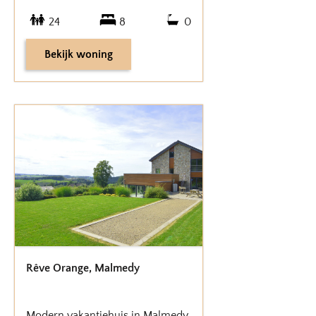
24
8
0
Bekijk woning
Rêve Orange
,
Malmedy
Modern vakantiehuis in Malmedy