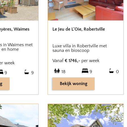
uyères
,
Waimes
Le Jeu de L'Oie
,
Robertville
is in Waimes met
Luxe villa in Robertville met
 en home
sauna en bioscoop
Vanaf
€
1746
,-
per week
er week
18
9
0
9
9
ng
Bekijk woning