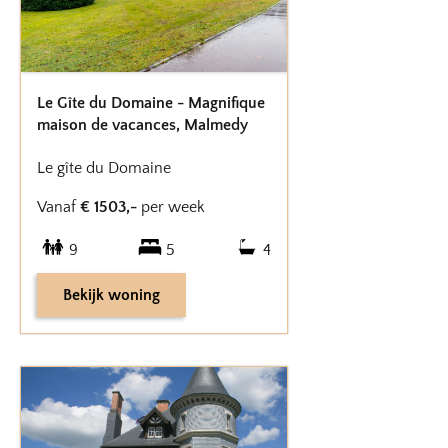
Le Gîte du Domaine - Magnifique
maison de vacances
,
Malmedy
Le gîte du Domaine
Vanaf
€
1503
,-
per week
9
5
4
Bekijk woning